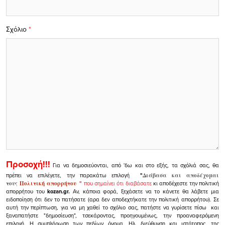
Σχόλιο
*
Προσοχή!!!
Για να δημοσιεύονται, από 'δω και στο εξής, τα σχόλιά σας, θα
πρέπει να επιλέγετε, την παρακάτω επιλογή
"
Διάβασα και αποδέχομαι
τους
Πολιτική απορρήτου
"
που σημαίνει ότι διαβάσατε
κι αποδέχεστε την πολιτική
απορρήτου του
kozan.gr.
Αν, κάποια φορά, ξεχάσετε να το κάνετε θα λάβετε μια
ειδοποίηση ότι δεν το πατήσατε (αρα δεν αποδεχτήκατε την πολιτική απορρήτου). Σε
αυτή την περίπτωση, για να μη χαθεί το σχόλιο σας, πατήστε να γυρίσετε πίσω και
ξαναπατήστε "δημοσίευση", τσεκάροντας, προηγουμένως, την προαναφερόμενη
επιλογή.
Η συμπλήρωση των πεδίων όνομα, Ηλ. διεύθυνση και ιστότοπος, της