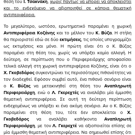
θέση του
Ι. Τσακνάκη
,
χωρίς πάντως να μπορεί να αποκλειστεί
και το ενδεχόμενο να αξιοποιηθεί σε κάποια θεματική
αντιπεριφέρεια.
Το μεγαλύτερο, ωστόσο, ερωτηματικό παραμένει η χωρική
Αντιπεριφέρεια Κοζάνης
και το μέλλον του
Κ. Βύζα
. Η στήλη
θα περιοριστεί εδώ σε δύο
εκτιμήσεις
, τις οποίες υπογραμμίζει
ως εκτιμήσεις και μόνο. Η πρώτη είναι ότι ο Κ. Βύζας
παραμένει στη θέση του, χωρίς να υπάρξει καμία αλλαγή. Η
δεύτερη, σε περίπτωση που ο Περιφερειάρχης αποφασίσει
τελικά αλλαγή στη χωρική αντιπεριφέρεια Κοζάνης, είναι ότι ο
Χ. Γκοβεδάρος
συγκεντρώνει τις περισσότερες πιθανότητες να
τον διαδεχθεί. Εφόσον συμβεί αυτό, ένα πιθανό σενάριο είναι
ο
Κ. Βύζας
να μετακινηθεί στη θέση του
Αναπληρωτή
Περιφερειάρχη
, ενώ ο
Λ. Γκερεχτές
να αναλάβει μία έμμισθη
θεματική αντιπεριφέρεια. Σε αυτή τη δεύτερη περίπτωση
ενδεχομένως να υπάρξει κι ένα ακόμη σενάριο. Αν ο Κ. Βύζας
παραμείνει στη θέση του, τότε δεν αποκλείεται ο
Χ.
Γκοβεδάρος
να αναλάβει καθήκοντα
Αναπληρωτή
Περιφερειάρχη
, με τον
Λ. Γκερεχτέ
να αξιοποιείται επίσης σε
μία έμμισθη θεματική αντιπεριφέρεια. Να σημειωθεί επίσης ότι