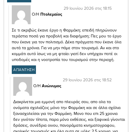
29 Ιουνίου 2026 στις 18:15
Ο/Η
Πτολεμαίος
Σε τι ακριβώς έκανε έργο η Φαρμάκη; επειδή πληρώνουν
τεράστια ποσά για προβολή και διαφήμιση; Πες μου το έργο
που έκανε για τον πολιτισμό. Δέκα πράγματα που έκανε όλα
αυτά τα χρόνια. Για να μην πάμε στον τουρισμό. Αν και στο
κομμάτι αυτό ίσως να μη φταίει γιατί δεν υπήρχαν ποτέ οι
υποδομές και η νοοτροπία του τουρισμού στην περιοχή.
ΑΠΑΝΤΗΣΗ
29 Ιουνίου 2026 στις 18:52
Ο/Η
Ανώνυμος
Διακρίνεται μια εμμονή απο πλευράς σου, απο ολα τα
ονόματα σχολιάζεις μόνο την Φαρμάκη και σε άλλα σχόλια
ξανασχολείσαι για την Φαρμάκη. Μονο που επι 25 χρονια
δεν γινόταν τίποτα, παρα μόνο εκθέσεις, και ξαφνικά γίνονται
δράσεις, συνέδρια οινου, πανοράματα κινηματογραφου,
σχολικός τουρισμός και όλα αυτα σε μόλις 2,5 χρονια, για