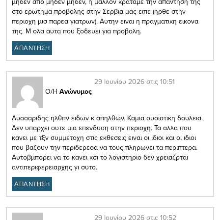
μηδεν απο μηδεν μηδεν, η μαλλον κραταμε την απαντηση της
στο ερωτημα προβολης στην Σερβια μας ειπε (ηρθε στην
περιοχη μισ παρεα γιατρων). Αυτην ειναι η πραγματικη εικονα
της. Μ ολα αυτα που ξοδευει για προβολη.
ΑΠΑΝΤΗΣΗ
29 Ιουνίου 2026 στις 10:51
Ο/Η
Ανώνυμος
Λυσσαριδης ηλθπν ειδων κ απηλθων. Καμια ουσιστικη δουλεια.
Δεν υπαρχει ουτε μια επενδυση στην περιοχη. Τα αλλα που
κανει με τξν συμμετοχη στις εκθεσεις ειναι οι ιδιοι και οι ιδιοι
που βαζουν την περιδερεοα να τους πληρωνει τα περιπτερα.
Αυτοβμπορει να το κανει κσι το λογιστηριο δεν χρειαζρται
αντιπεριφερειαρχης γι συτο.
ΑΠΑΝΤΗΣΗ
29 Ιουνίου 2026 στις 10:52