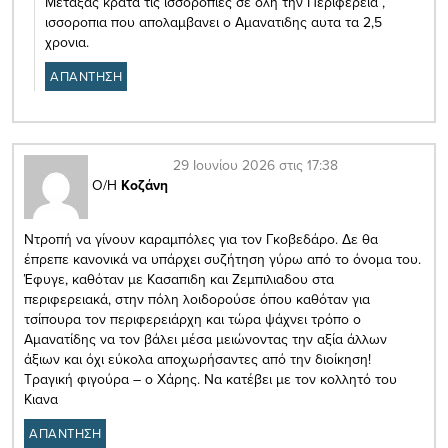
Μεταξας κρατα τις ισσοροπιες σε ολη την Περιφερεια ,
ισσοροπια που απολαμβανει ο Αμανατιδης αυτα τα 2,5
χρονια.
ΑΠΑΝΤΗΣΗ
29 Ιουνίου 2026 στις 17:38
Ο/Η
Κοζάνη
Ντροπή να γίνουν καραμπόλες για τον Γκοβεδάρο. Δε θα
έπρεπε κανονικά να υπάρχει συζήτηση γύρω από το όνομα του.
Έφυγε, καθόταν με Κασαπιδη και Ζεμπιλιαδου στα
περιφερειακά, στην πόλη λοιδορούσε όπου καθόταν για
τσίπουρα τον περιφερειάρχη και τώρα ψάχνει τρόπο ο
Αμανατίδης να τον βάλει μέσα μειώνοντας την αξία άλλων
άξιων και όχι εύκολα αποχωρήσαντες από την διοίκηση!
Τραγική φιγούρα – ο Χάρης. Να κατέβει με τον κολλητό του
Κιανα
ΑΠΑΝΤΗΣΗ