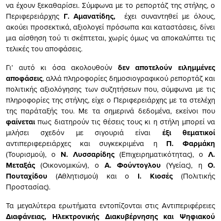
να έχουν ξεκαθαρίσει. Σύμφωνα με το ρεπορτάζ της στήλης, ο
Περιφερειάρχης
Γ. Αμανατίδης,
έχει συναντηθεί με όλους,
ακούει προσεκτικά, αξιολογεί πρόσωπα και καταστάσεις, δίνει
μια αίσθηση τού τι σκέπτεται, χωρίς όμως να αποκαλύπτει τις
τελικές του αποφάσεις.
Γι’ αυτό κι όσα ακολουθούν
δεν αποτελούν ειλημμένες
αποφάσεις
, αλλά πληροφορίες δημοσιογραφικού ρεπορτάζ και
πολιτικής αξιολόγησης των συζητήσεων που, σύμφωνα με τις
πληροφορίες της στήλης, είχε ο Περιφερειάρχης με τα στελέχη
της παράταξής του. Με τα σημερινά δεδομένα, εκείνοι που
φαίνεται
πως διατηρούν τις θέσεις τους κι η στήλη μπορεί να
μιλήσει σχεδόν με σιγουριά είναι
έξι θεματικοί
αντιπεριφερειάρχες και συγκεκριμένα η
Π. Φαρμάκη
(Τουρισμού), ο
Ν. Λυσσαρίδης
(Επιχειρηματικότητας), ο
Λ.
Μεταξάς
(Οικονομικών), ο
Α. Φούντογλου
(Υγείας), η
Ο.
Πουταχίδου
(Αθλητισμού) και ο
Ι. Κιοσές
(Πολιτικής
Προστασίας).
Τα μεγαλύτερα ερωτήματα εντοπίζονται στις Αντιπεριφέρειες
Διαφάνειας, Ηλεκτρονικής Διακυβέρνησης και Ψηφιακού