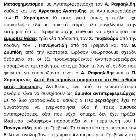
Μετασχηματισμού
, με Αντιπεριφερειάρχη τον
Α. Ραφαηλίδη
,
καθώς και της
Αγροτικής Ανάπτυξης
, με Αντιπεριφερειάρχη
τον
Π. Χαρούμενο
. Κι αυτό γιατί, όπως η στήλη είχε
αποκαλύψει εδώ κι αρκετό καιρό, όλα συγκλίνουν στην
εκτίμηση ότι ο Περιφερειάρχης επιθυμεί να αξιοποιήσει σε
έμμισθες θέσεις
τρία νέα πρόσωπα, τον
Χ. Γκοβεδάρο
από την
Κοζάνη, τον Ι
. Παναγιωτίδη
από τα Γρεβενά και τον
Θ.
Ζυμπίδη
από την Καστοριά. Εφόσον θεωρήσουμε σχεδόν
δεδομένο ότι οι έξι προαναφερθέντες αντιπεριφερειάρχες
παραμένουν αμετακίνητοι, τότε, με βάση τη λογική, οι δύο που
φαίνεται να επηρεάζονται είναι ο
Α. Ραφαηλίδης
και ο
Π.
Χαρούμενος
.
Αυτό δεν σημαίνει απαραίτητα ότι θα τεθούν
εκτός διοίκησης.
Αντιθέτως, ένα από τα επικρατέστερα
σενάρια είναι να συνεχίσουν ως
άμισθοι αντιπεριφερειάρχες
,
με το ίδιο χαρτοφυλάκιο, καθώς ο Περιφερειάρχης έχει τη
δυνατότητα να ενεργοποιήσει δύο ή τρεις άμισθες
αντιπεριφέρειες, κάτι που μέχρι σήμερα δεν έχει πράξει.
Ιδιαίτερο ενδιαφέρον παρουσιάζει κι η περίπτωση του
Ι
.
Παναγιωτίδη
από τα Γρεβενά. Το επικρατέστερο σενάριο τον
θέλει να αναλαμβάνει τη χωρική Αντιπεριφέρεια Γρεβενών, στη