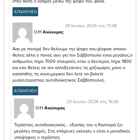
στην θέση ο κόσμος μέσω της ψήφο του, φιλιά.
ΑΠΑΝΤΗΣΗ
29 Ιουνίου 2026 στις 13:48
Ο/Η
Ανώνυμος
Ασε ρε πονηρέ δεν θελουμε την ψηφο σου,ψηφισε οποιον
θελεις αλλα ο πονος σου για τον Σαββοπουλο ειναι μεγαλος,ο
ανθρωπος πηρε 7000 σταυρούς οταν ο δευτερος πηρε 1800
και εσυ θελεις να τον αλλαξει;αυτες τις χαζομαρες μονο ο
κασαπιδης τις κανει,μερικοι δεν λετε να βαλετε
μυαλο,τεραστιος αυτοδιοικητικος Σαββοπουλος.
ΑΠΑΝΤΗΣΗ
29 Ιουνίου 2026 στις 16:26
Ο/Η
Ανώνυμος
Τεράστιος αυτοδιοικητικός… εξαιτίας του η Καστοριά ζει
μεγάλες στιγμές. Στις επόμενες εκλογές ν είναι ο μοναδικός
υποψήφιος ο τεράστιος