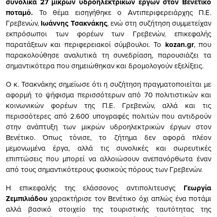
συνολικά 27 μικρών υδροηλεκτρικών έργων στον Βενέτικο
ποταμό.
Το θέμα εισηγήθηκε ο Αντιπεριφερειάρχης Π.Ε.
Γρεβενών,
Ιωάννης Τσακνάκης
, ενώ στη συζήτηση συμμετείχαν
εκπρόσωποι των φορέων των Γρεβενών, επικεφαλής
παρατάξεων και περιφερειακοί σύμβουλοι. Το
kozan.gr
, που
παρακολούθησε αναλυτικά τη συνεδρίαση, παρουσιάζει τα
σημαντικότερα που σημειώθηκαν και δρομολογούν εξελίξεις.
Ο κ. Τσακνάκης σημείωσε ότι η συζήτηση πραγματοποιείται με
αφορμή το ψήφισμα περισσότερων από 70 πολιτιστικών και
κοινωνικών φορέων της Π.Ε. Γρεβενών, αλλά και τις
περισσότερες από 2.600 υπογραφές πολιτών που αντιδρούν
στην ανάπτυξη των μικρών υδροηλεκτρικών έργων στον
Βενέτικο. Όπως τόνισε, το ζήτημα δεν αφορά πλέον
μεμονωμένα έργα, αλλά τις συνολικές και σωρευτικές
επιπτώσεις που μπορεί να αλλοιώσουν ανεπανόρθωτα έναν
από τους σημαντικότερους φυσικούς πόρους των Γρεβενών.
Η επικεφαλής της ελάσσονος αντιπολιτευσγς
Γεωργία
Ζεμπιλιάδου
χαρακτήρισε τον Βενέτικο όχι απλώς ένα ποτάμι
αλλά βασικό στοιχείο της τουριστικής ταυτότητας της