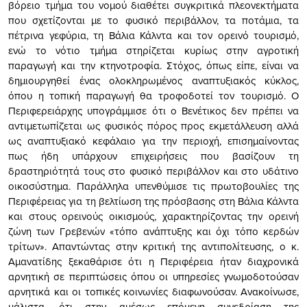
βόρειο τμήμα του νομού διαθέτει συγκριτικά πλεονεκτήματα
που σχετίζονται με το φυσικό περιβάλλον, τα ποτάμια, τα
πέτρινα γεφύρια, τη Βάλια Κάλντα και τον ορεινό τουρισμό,
ενώ το νότιο τμήμα στηρίζεται κυρίως στην αγροτική
παραγωγή και την κτηνοτροφία. Στόχος, όπως είπε, είναι να
δημιουργηθεί ένας ολοκληρωμένος αναπτυξιακός κύκλος,
όπου η τοπική παραγωγή θα τροφοδοτεί τον τουρισμό. Ο
Περιφερειάρχης υπογράμμισε ότι ο Βενέτικος δεν πρέπει να
αντιμετωπίζεται ως φυσικός πόρος προς εκμετάλλευση αλλά
ως αναπτυξιακό κεφάλαιο για την περιοχή, επισημαίνοντας
πως ήδη υπάρχουν επιχειρήσεις που βασίζουν τη
δραστηριότητά τους στο φυσικό περιβάλλον και στο υδάτινο
οικοσύστημα. Παράλληλα υπενθύμισε τις πρωτοβουλίες της
Περιφέρειας για τη βελτίωση της πρόσβασης στη Βάλια Κάλντα
και στους ορεινούς οικισμούς, χαρακτηρίζοντας την ορεινή
ζώνη των Γρεβενών «τόπο ανάπτυξης και όχι τόπο κερδών
τρίτων». Απαντώντας στην κριτική της αντιπολίτευσης, ο κ.
Αμανατίδης ξεκαθάρισε ότι η Περιφέρεια ήταν διαχρονικά
αρνητική σε περιπτώσεις όπου οι υπηρεσίες γνωμοδοτούσαν
αρνητικά και οι τοπικές κοινωνίες διαφωνούσαν. Ανακοίνωσε,
μάλιστα, ότι στην αμέσως επόμενη συνεδρίαση της