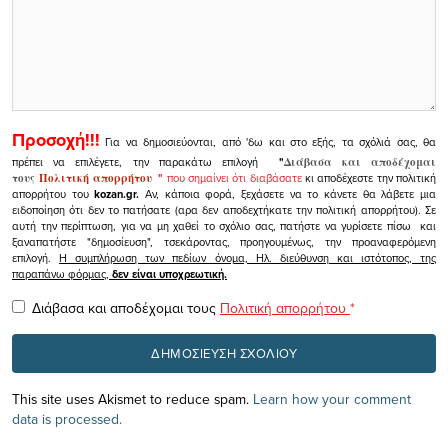
Προσοχή!!!
Για να δημοσιεύονται, από 'δω και στο εξής, τα σχόλιά σας, θα
πρέπει να επιλέγετε, την παρακάτω επιλογή
"
Διάβασα και αποδέχομαι
τους
Πολιτική απορρήτου
"
που σημαίνει ότι διαβάσατε
κι αποδέχεστε την πολιτική
απορρήτου του
kozan.gr.
Αν, κάποια φορά, ξεχάσετε να το κάνετε θα λάβετε μια
ειδοποίηση ότι δεν το πατήσατε (αρα δεν αποδεχτήκατε την πολιτική απορρήτου). Σε
αυτή την περίπτωση, για να μη χαθεί το σχόλιο σας, πατήστε να γυρίσετε πίσω και
ξαναπατήστε "δημοσίευση", τσεκάροντας, προηγουμένως, την προαναφερόμενη
επιλογή.
Η συμπλήρωση των πεδίων όνομα, Ηλ. διεύθυνση και ιστότοπος, της
παραπάνω φόρμας,
δεν είναι υποχρεωτική.
Διάβασα και αποδέχομαι τους
Πολιτική απορρήτου
*
This site uses Akismet to reduce spam.
Learn how your comment
data is processed.