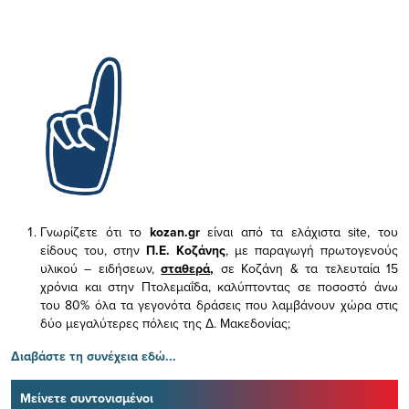
Γνωρίζετε ότι το
kozan.gr
είναι από τα ελάχιστα
site, του
είδους του,
στην
Π.Ε. Κοζάνης
, με παραγωγή πρωτογενούς
υλικού – ειδήσεων,
σταθερά,
σε Κοζάνη & τα τελευταία 15
χρόνια και στην Πτολεμαΐδα, καλύπτοντας σε ποσοστό άνω
του 80% όλα τα γεγονότα δράσεις που λαμβάνουν χώρα στις
δύο μεγαλύτερες πόλεις της Δ. Μακεδονίας;
Διαβάστε τη συνέχεια εδώ...
Μείνετε συντονισμένοι