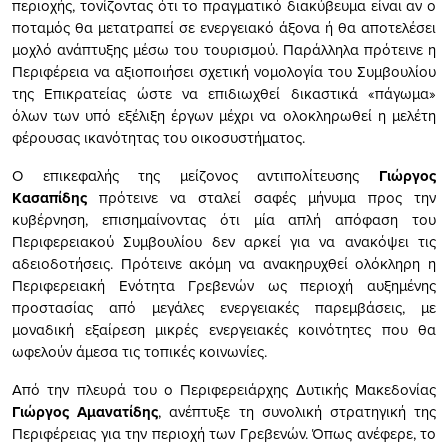
περιοχής, τονίζοντας ότι το πραγματικό διακύβευμα είναι αν ο
ποταμός θα μετατραπεί σε ενεργειακό άξονα ή θα αποτελέσει
μοχλό ανάπτυξης μέσω του τουρισμού. Παράλληλα πρότεινε η
Περιφέρεια να αξιοποιήσει σχετική νομολογία του Συμβουλίου
της Επικρατείας ώστε να επιδιωχθεί δικαστικά «πάγωμα»
όλων των υπό εξέλιξη έργων μέχρι να ολοκληρωθεί η μελέτη
φέρουσας ικανότητας του οικοσυστήματος.
Ο επικεφαλής της μείζονος αντιπολίτευσης
Γιώργος
Κασαπίδης
πρότεινε να σταλεί σαφές μήνυμα προς την
κυβέρνηση, επισημαίνοντας ότι μία απλή απόφαση του
Περιφερειακού Συμβουλίου δεν αρκεί για να ανακόψει τις
αδειοδοτήσεις. Πρότεινε ακόμη να ανακηρυχθεί ολόκληρη η
Περιφερειακή Ενότητα Γρεβενών ως περιοχή αυξημένης
προστασίας από μεγάλες ενεργειακές παρεμβάσεις, με
μοναδική εξαίρεση μικρές ενεργειακές κοινότητες που θα
ωφελούν άμεσα τις τοπικές κοινωνίες.
Από την πλευρά του ο Περιφερειάρχης Δυτικής Μακεδονίας
Γιώργος Αμανατίδης
, ανέπτυξε τη συνολική στρατηγική της
Περιφέρειας για την περιοχή των Γρεβενών. Όπως ανέφερε, το