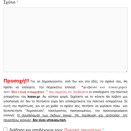
Σχόλιο
*
Προσοχή!!!
Για να δημοσιεύονται, από 'δω και στο εξής, τα σχόλιά σας, θα
πρέπει να επιλέγετε, την παρακάτω επιλογή
"
Διάβασα και αποδέχομαι
τους
Πολιτική απορρήτου
"
που σημαίνει ότι διαβάσατε
κι αποδέχεστε την πολιτική
απορρήτου του
kozan.gr.
Αν, κάποια φορά, ξεχάσετε να το κάνετε θα λάβετε μια
ειδοποίηση ότι δεν το πατήσατε (αρα δεν αποδεχτήκατε την πολιτική απορρήτου). Σε
αυτή την περίπτωση, για να μη χαθεί το σχόλιο σας, πατήστε να γυρίσετε πίσω και
ξαναπατήστε "δημοσίευση", τσεκάροντας, προηγουμένως, την προαναφερόμενη
επιλογή.
Η συμπλήρωση των πεδίων όνομα, Ηλ. διεύθυνση και ιστότοπος, της
παραπάνω φόρμας,
δεν είναι υποχρεωτική.
Διάβασα και αποδέχομαι τους
Πολιτική απορρήτου
*