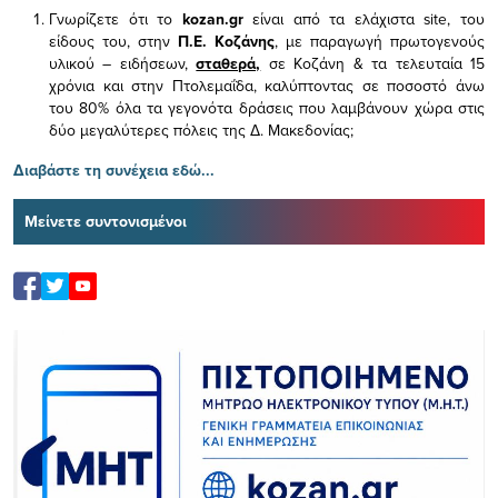
Γνωρίζετε ότι το
kozan.gr
είναι από τα ελάχιστα
site, του
είδους του,
στην
Π.Ε. Κοζάνης
, με παραγωγή πρωτογενούς
υλικού – ειδήσεων,
σταθερά,
σε Κοζάνη & τα τελευταία 15
χρόνια και στην Πτολεμαΐδα, καλύπτοντας σε ποσοστό άνω
του 80% όλα τα γεγονότα δράσεις που λαμβάνουν χώρα στις
δύο μεγαλύτερες πόλεις της Δ. Μακεδονίας;
Διαβάστε τη συνέχεια εδώ...
Μείνετε συντονισμένοι