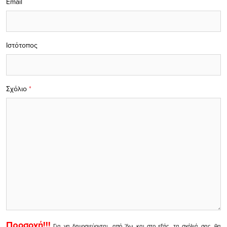
Email
Ιστότοπος
Σχόλιο
*
Προσοχή!!!
Για να δημοσιεύονται, από 'δω και στο εξής, τα σχόλιά σας, θα