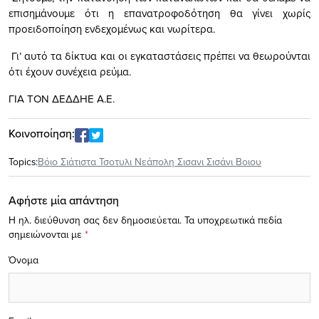
επισημάνουμε ότι η επανατροφοδότηση θα γίνει χωρίς
προειδοποίηση ενδεχομένως και νωρίτερα.
Γι’ αυτό τα δίκτυα και οι εγκαταστάσεις πρέπει να θεωρούνται
ότι έχουν συνέχεια ρεύμα.
ΓΙΑ ΤΟΝ ΔΕΔΔΗΕ Α.Ε.
Κοινοποίηση:
Topics:
Βόιο Σιάτιστα Τσοτυλι Νεάπολη Σισανι Σισάνι Βοιου
Αφήστε μία απάντηση
Η ηλ. διεύθυνση σας δεν δημοσιεύεται.
Τα υποχρεωτικά πεδία
σημειώνονται με
*
Όνομα