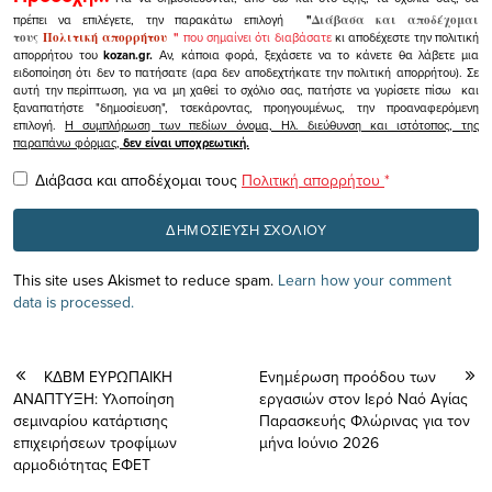
πρέπει να επιλέγετε, την παρακάτω επιλογή
"
Διάβασα και αποδέχομαι
τους
Πολιτική απορρήτου
"
που σημαίνει ότι διαβάσατε
κι αποδέχεστε την πολιτική
απορρήτου του
kozan.gr.
Αν, κάποια φορά, ξεχάσετε να το κάνετε θα λάβετε μια
ειδοποίηση ότι δεν το πατήσατε (αρα δεν αποδεχτήκατε την πολιτική απορρήτου). Σε
αυτή την περίπτωση, για να μη χαθεί το σχόλιο σας, πατήστε να γυρίσετε πίσω και
ξαναπατήστε "δημοσίευση", τσεκάροντας, προηγουμένως, την προαναφερόμενη
επιλογή.
Η συμπλήρωση των πεδίων όνομα, Ηλ. διεύθυνση και ιστότοπος, της
παραπάνω φόρμας,
δεν είναι υποχρεωτική.
Διάβασα και αποδέχομαι τους
Πολιτική απορρήτου
*
This site uses Akismet to reduce spam.
Learn how your comment
data is processed.
ΚΔΒΜ ΕΥΡΩΠΑΙΚΗ
Ενημέρωση προόδου των
ΑΝΑΠΤΥΞΗ: Υλοποίηση
εργασιών στον Ιερό Ναό Αγίας
σεμιναρίου κατάρτισης
Παρασκευής Φλώρινας για τον
επιχειρήσεων τροφίμων
μήνα Ιούνιο 2026
αρμοδιότητας ΕΦΕΤ