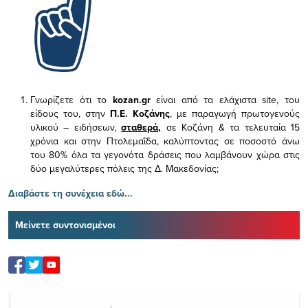
Γνωρίζετε ότι το
kozan.gr
είναι από τα ελάχιστα
site, του
είδους του,
στην
Π.Ε. Κοζάνης
, με παραγωγή πρωτογενούς
υλικού – ειδήσεων,
σταθερά,
σε Κοζάνη & τα τελευταία 15
χρόνια και στην Πτολεμαΐδα, καλύπτοντας σε ποσοστό άνω
του 80% όλα τα γεγονότα δράσεις που λαμβάνουν χώρα στις
δύο μεγαλύτερες πόλεις της Δ. Μακεδονίας;
Διαβάστε τη συνέχεια εδώ...
Μείνετε συντονισμένοι