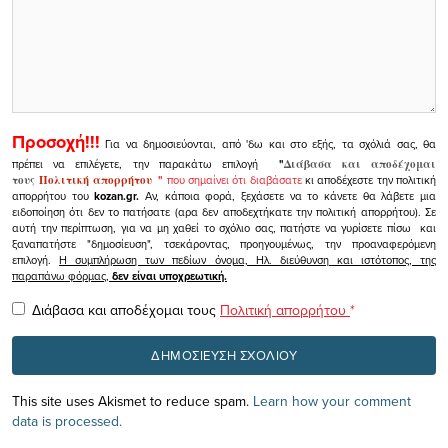
Προσοχή!!!
Για να δημοσιεύονται, από 'δω και στο εξής, τα σχόλιά σας, θα
πρέπει να επιλέγετε, την παρακάτω επιλογή
"
Διάβασα και αποδέχομαι
τους
Πολιτική απορρήτου
"
που σημαίνει ότι διαβάσατε
κι αποδέχεστε την πολιτική
απορρήτου του
kozan.gr.
Αν, κάποια φορά, ξεχάσετε να το κάνετε θα λάβετε μια
ειδοποίηση ότι δεν το πατήσατε (αρα δεν αποδεχτήκατε την πολιτική απορρήτου). Σε
αυτή την περίπτωση, για να μη χαθεί το σχόλιο σας, πατήστε να γυρίσετε πίσω και
ξαναπατήστε "δημοσίευση", τσεκάροντας, προηγουμένως, την προαναφερόμενη
επιλογή.
Η συμπλήρωση των πεδίων όνομα, Ηλ. διεύθυνση και ιστότοπος, της
παραπάνω φόρμας,
δεν είναι υποχρεωτική.
Διάβασα και αποδέχομαι τους
Πολιτική απορρήτου
*
This site uses Akismet to reduce spam.
Learn how your comment
data is processed.