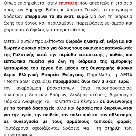
Όπως επισημαίνεται στην
επιστολή
που απέστειλε η εταιρεία
προς τον Δήμαρχο Βοΐου, κ. Χρήστο Ζευκλή, το πρόγραμμα
δράσεων
υπερβαίνει τα 35 εκατ. ευρώ
για όλη τη διάρκεια
ζωής του έργου και περιλαμβάνει παρεμβάσεις με άμεσο και
χειροπιαστό όφελος για τους κατοίκους.
Μεταξύ αυτών προβλέπονται
δωρεάν ηλεκτρική ενέργεια και
δωρεάν φυσικό αέριο για όλους τους οικιακούς καταναλωτές
της Γαλατινής κατά την περίοδο κατασκευής , καθώς και
εκπτωτικά πακέτα για όλη τη διάρκεια της εμπορικής
λειτουργίας του έργου δια μέσου της θυγατρικής Φυσικό
Αέριο Ελληνική Εταιρεία Ενέργειας.
Παράλληλα, η ΔΕΠΑ
/ North Solar σχεδιάζει
παρεμβάσεις άνω των 3 εκατ. ευρώ
,
την αναβάθμιση βοσκοτόπων, έργα πυροπροστασίας,
συντήρηση δασικών δρόμων, δενδροφυτεύσεις, δημιουργία
Πάρκου Αναψυχής και Πολιτιστικού Κέντρου
σε συνεννόηση
με το τοπικό δασαρχείο
αλλά και
δράσεις που διερευνώνται
για την υγεία, την παιδεία, τον πολιτισμό και τον αθλητισμό,
σε συνεργασία με τους αρμόδιους τοπικούς φορείς
.
Ταυτόχρονα σχεδιάζονται δράσεις για τη στήριξη των
κτηνοτρόφων.