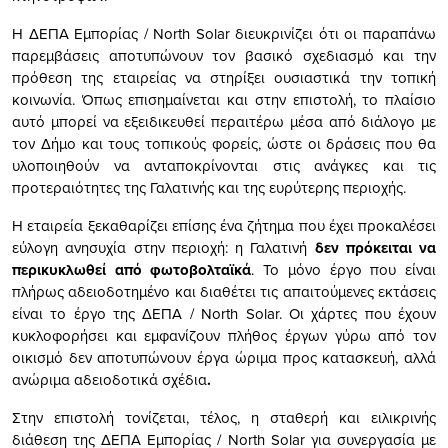
Η ΔΕΠΑ Εμπορίας / North Solar διευκρινίζει ότι οι παραπάνω
παρεμβάσεις αποτυπώνουν τον βασικό σχεδιασμό και την
πρόθεση της εταιρείας να στηρίξει ουσιαστικά την τοπική
κοινωνία. Όπως επισημαίνεται και στην επιστολή, το πλαίσιο
αυτό μπορεί να εξειδικευθεί περαιτέρω μέσα από διάλογο με
τον Δήμο και τους τοπικούς φορείς, ώστε οι δράσεις που θα
υλοποιηθούν να ανταποκρίνονται στις ανάγκες και τις
προτεραιότητες της Γαλατινής και της ευρύτερης περιοχής.
Η εταιρεία ξεκαθαρίζει επίσης ένα ζήτημα που έχει προκαλέσει
εύλογη ανησυχία στην περιοχή: η Γαλατινή
δεν πρόκειται να
περικυκλωθεί από φωτοβολταϊκά
. Το μόνο έργο που είναι
πλήρως αδειοδοτημένο και διαθέτει τις απαιτούμενες εκτάσεις
είναι το έργο της ΔΕΠΑ / North Solar. Οι χάρτες που έχουν
κυκλοφορήσει και εμφανίζουν πλήθος έργων γύρω από τον
οικισμό δεν αποτυπώνουν έργα ώριμα προς κατασκευή, αλλά
ανώριμα αδειοδοτικά σχέδια
.
Στην επιστολή τονίζεται, τέλος, η σταθερή και ειλικρινής
διάθεση της ΔΕΠΑ Εμπορίας / North Solar για συνεργασία με