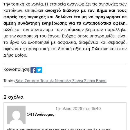
την τοπική κοινωνία. Η εταιρεία αναγνωρίζει τις ανησυχίες των
κατοίκων, επιδιώκει
ανοιχτό διάλογο με τον Δήμο και τους
φορείς της περιοχής και δηλώνει έτοιμη να προχωρήσει σε
άμεση συνάντηση ενημέρωσης για τα ανταποδοτικά οφέλη
,
αλλά και τον συντονισμό των επόμενων βημάτων, παράλληλα
με την κατασκευή του έργου. Στόχος, όπως υπογραμμίζει, είναι
το έργο να υλοποιηθεί με ασφάλεια, διαφάνεια και σεβασμό,
αφήνοντας πραγματική και διαρκή αξία στη Γαλατινή και στον
Δήμο Βοΐου.
Κοινοποίηση:
Topics:
Βόιο Σιάτιστα Τσοτυλι Νεάπολη Σισανι Σισάνι Βοιου
2 σχόλια
1 Ιουλίου 2026 στις 15:40
Ο/Η
Ανώνυμος
είδανε οτι υπαρχει αντίσταση στην γαλατινη και δίνουν το