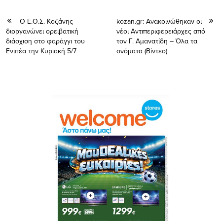
Ο Ε.Ο.Σ. Κοζάνης
kozan.gr: Ανακοινώθηκαν οι
διοργανώνει ορειβατική
νέοι Αντιπεριφερειάρχες από
διάσχιση στο φαράγγι του
τον Γ. Αμανατίδη – Όλα τα
Ενιπέα την Κυριακή 5/7
ονόματα (Βίντεο)