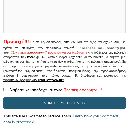
Προσοχή!!!
Για να δημοσιεύονται, από 'δω και στο εξής, τα σχόλιά σας, θα
πρέπει να επιλέγετε, την παρακάτω επιλογή
"
Διάβασα και αποδέχομαι
τους
Πολιτική απορρήτου
"
που σημαίνει ότι διαβάσατε
κι αποδέχεστε την πολιτική
απορρήτου του
kozan.gr.
Αν, κάποια φορά, ξεχάσετε να το κάνετε θα λάβετε μια
ειδοποίηση ότι δεν το πατήσατε (αρα δεν αποδεχτήκατε την πολιτική απορρήτου). Σε
αυτή την περίπτωση, για να μη χαθεί το σχόλιο σας, πατήστε να γυρίσετε πίσω και
ξαναπατήστε "δημοσίευση", τσεκάροντας, προηγουμένως, την προαναφερόμενη
επιλογή.
Η συμπλήρωση των πεδίων όνομα, Ηλ. διεύθυνση και ιστότοπος, της
παραπάνω φόρμας,
δεν είναι υποχρεωτική.
Διάβασα και αποδέχομαι τους
Πολιτική απορρήτου
*
This site uses Akismet to reduce spam.
Learn how your comment
data is processed.