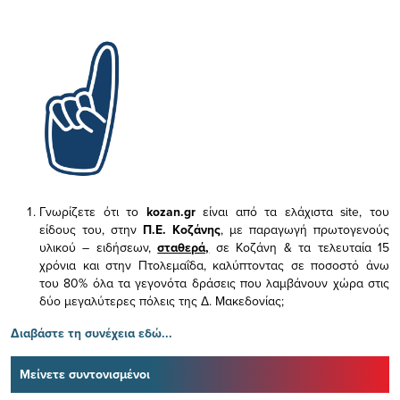
Γνωρίζετε ότι το
kozan.gr
είναι από τα ελάχιστα
site, του
είδους του,
στην
Π.Ε. Κοζάνης
, με παραγωγή πρωτογενούς
υλικού – ειδήσεων,
σταθερά,
σε Κοζάνη & τα τελευταία 15
χρόνια και στην Πτολεμαΐδα, καλύπτοντας σε ποσοστό άνω
του 80% όλα τα γεγονότα δράσεις που λαμβάνουν χώρα στις
δύο μεγαλύτερες πόλεις της Δ. Μακεδονίας;
Διαβάστε τη συνέχεια εδώ...
Μείνετε συντονισμένοι