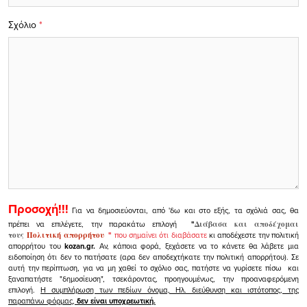
Σχόλιο
*
Προσοχή!!!
Για να δημοσιεύονται, από 'δω και στο εξής, τα σχόλιά σας, θα
πρέπει να επιλέγετε, την παρακάτω επιλογή
"
Διάβασα και αποδέχομαι
τους
Πολιτική απορρήτου
"
που σημαίνει ότι διαβάσατε
κι αποδέχεστε την πολιτική
απορρήτου του
kozan.gr.
Αν, κάποια φορά, ξεχάσετε να το κάνετε θα λάβετε μια
ειδοποίηση ότι δεν το πατήσατε (αρα δεν αποδεχτήκατε την πολιτική απορρήτου). Σε
αυτή την περίπτωση, για να μη χαθεί το σχόλιο σας, πατήστε να γυρίσετε πίσω και
ξαναπατήστε "δημοσίευση", τσεκάροντας, προηγουμένως, την προαναφερόμενη
επιλογή.
Η συμπλήρωση των πεδίων όνομα, Ηλ. διεύθυνση και ιστότοπος, της
παραπάνω φόρμας,
δεν είναι υποχρεωτική.