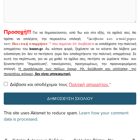
Προσοχή!!!
Για να δημοσιεύονται, από 'δω και στο εξής, τα σχόλιά σας, θα
πρέπει να επιλέγετε, την παρακάτω επιλογή
"
Διάβασα και αποδέχομαι
τους
Πολιτική απορρήτου
"
που σημαίνει ότι διαβάσατε
κι αποδέχεστε την πολιτική
απορρήτου του
kozan.gr.
Αν, κάποια φορά, ξεχάσετε να το κάνετε θα λάβετε μια
ειδοποίηση ότι δεν το πατήσατε (αρα δεν αποδεχτήκατε την πολιτική απορρήτου). Σε
αυτή την περίπτωση, για να μη χαθεί το σχόλιο σας, πατήστε να γυρίσετε πίσω και
ξαναπατήστε "δημοσίευση", τσεκάροντας, προηγουμένως, την προαναφερόμενη
επιλογή.
Η συμπλήρωση των πεδίων όνομα, Ηλ. διεύθυνση και ιστότοπος, της
παραπάνω φόρμας,
δεν είναι υποχρεωτική.
Διάβασα και αποδέχομαι τους
Πολιτική απορρήτου
*
This site uses Akismet to reduce spam.
Learn how your comment
data is processed.