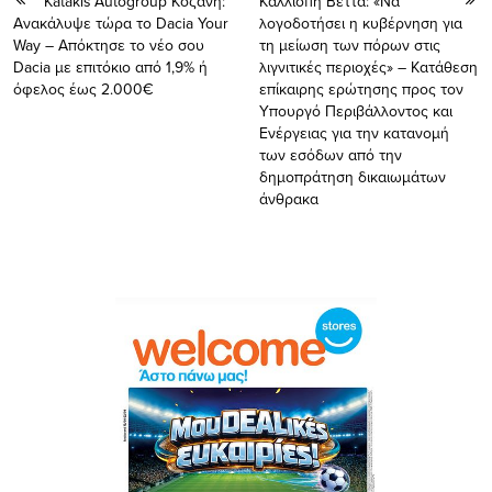
Katakis Autogroup Κοζάνη:
Καλλιόπη Βέττα: «Να
Ανακάλυψε τώρα το Dacia Your
λογοδοτήσει η κυβέρνηση για
Way – Aπόκτησε το νέο σου
τη μείωση των πόρων στις
Dacia με επιτόκιο από 1,9% ή
λιγνιτικές περιοχές» – Κατάθεση
όφελος έως 2.000€
επίκαιρης ερώτησης προς τον
Υπουργό Περιβάλλοντος και
Ενέργειας για την κατανομή
των εσόδων από την
δημοπράτηση δικαιωμάτων
άνθρακα