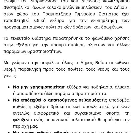
Ενόψει της διοργάνωσης του 4ου Διεθνούς Φολκλορικού
Φεστιβάλ και άλλων καλοκαιρινών εκδηλώσεων του Δήμου ,
στον χώρο του Τραμπάτζειου Γυμνασίου Σιάτιστας έχει
τοποθετηθεί ειδική εξέδρα για την εξυπηρέτηση των
προγραμματισμένων πολιτιστικών δράσεων και δρωμένων.
Το τελευταίο διάστημα παρατηρήθηκε το φαινόμενο χρήσης
στην εξέδρα για την πραγματοποίηση αλμάτων και άλλων
παρόμοιων δραστηριοτήτων.
Με γνώμονα την ασφάλεια όλων, ο Δήμος Βοΐου απευθύνει
θερμή παράκληση προς τους πολίτες, τους νέους και τους
γονείς:
Να μην χρησιμοποιείται
η εξέδρα για ποδηλασία, άλματα
ή οποιαδήποτε άλλη παρόμοια δραστηριότητα.
Να επιδειχθεί ο απαιτούμενος σεβασμός
στις υποδομές,
καθώς η εξέδρα βρίσκεται εκεί αποκλειστικά για έναν
εντελώς διαφορετικό και συγκεκριμένο σκοπό: τη
φιλοξενία ενός σημαντικού πολιτιστικού θεσμού για την
περιοχή μας.
Να αποφευχθούν φθορές
που μπορεί να θέσουν σε