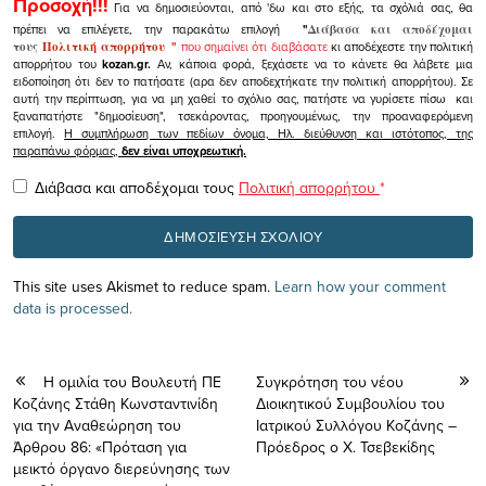
Προσοχή!!!
Για να δημοσιεύονται, από 'δω και στο εξής, τα σχόλιά σας, θα
πρέπει να επιλέγετε, την παρακάτω επιλογή
"
Διάβασα και αποδέχομαι
τους
Πολιτική απορρήτου
"
που σημαίνει ότι διαβάσατε
κι αποδέχεστε την πολιτική
απορρήτου του
kozan.gr.
Αν, κάποια φορά, ξεχάσετε να το κάνετε θα λάβετε μια
ειδοποίηση ότι δεν το πατήσατε (αρα δεν αποδεχτήκατε την πολιτική απορρήτου). Σε
αυτή την περίπτωση, για να μη χαθεί το σχόλιο σας, πατήστε να γυρίσετε πίσω και
ξαναπατήστε "δημοσίευση", τσεκάροντας, προηγουμένως, την προαναφερόμενη
επιλογή.
Η συμπλήρωση των πεδίων όνομα, Ηλ. διεύθυνση και ιστότοπος, της
παραπάνω φόρμας,
δεν είναι υποχρεωτική.
Διάβασα και αποδέχομαι τους
Πολιτική απορρήτου
*
This site uses Akismet to reduce spam.
Learn how your comment
data is processed.
Η ομιλία του Βουλευτή ΠΕ
Συγκρότηση του νέου
Κοζάνης Στάθη Κωνσταντινίδη
Διοικητικού Συμβουλίου του
για την Αναθεώρηση του
Ιατρικού Συλλόγου Κοζάνης –
Άρθρου 86: «Πρόταση για
Πρόεδρος ο Χ. Τσεβεκίδης
μεικτό όργανο διερεύνησης των