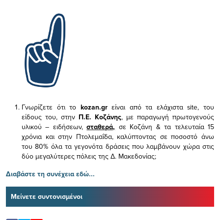
Γνωρίζετε ότι το
kozan.gr
είναι από τα ελάχιστα
site, του
είδους του,
στην
Π.Ε. Κοζάνης
, με παραγωγή πρωτογενούς
υλικού – ειδήσεων,
σταθερά,
σε Κοζάνη & τα τελευταία 15
χρόνια και στην Πτολεμαΐδα, καλύπτοντας σε ποσοστό άνω
του 80% όλα τα γεγονότα δράσεις που λαμβάνουν χώρα στις
δύο μεγαλύτερες πόλεις της Δ. Μακεδονίας;
Διαβάστε τη συνέχεια εδώ...
Μείνετε συντονισμένοι