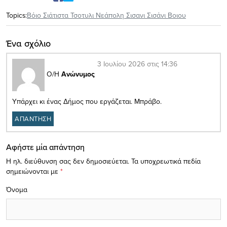
Topics:
Βόιο Σιάτιστα Τσοτυλι Νεάπολη Σισανι Σισάνι Βοιου
Ένα σχόλιο
3 Ιουλίου 2026 στις 14:36
Ο/Η
Ανώνυμος
Υπάρχει κι ένας Δήμος που εργάζεται. Μπράβο.
ΑΠΑΝΤΗΣΗ
Αφήστε μία απάντηση
Η ηλ. διεύθυνση σας δεν δημοσιεύεται.
Τα υποχρεωτικά πεδία
σημειώνονται με
*
Όνομα