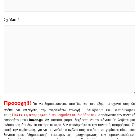
Σχόλιο
*
Προσοχή!!!
Για να δημοσιεύονται, από 'δω και στο εξής, τα σχόλιά σας, θα
πρέπει να επιλέγετε, την παρακάτω επιλογή
"
Διάβασα και αποδέχομαι
τους
Πολιτική απορρήτου
"
που σημαίνει ότι διαβάσατε
κι αποδέχεστε την πολιτική
απορρήτου του
kozan.gr.
Αν, κάποια φορά, ξεχάσετε να το κάνετε θα λάβετε μια
ειδοποίηση ότι δεν το πατήσατε (αρα δεν αποδεχτήκατε την πολιτική απορρήτου). Σε
αυτή την περίπτωση, για να μη χαθεί το σχόλιο σας, πατήστε να γυρίσετε πίσω και
ξαναπατήστε "δημοσίευση", τσεκάροντας, προηγουμένως, την προαναφερόμενη