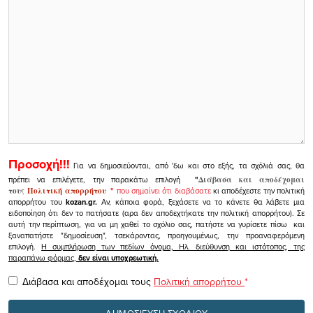
Προσοχή!!!
Για να δημοσιεύονται, από 'δω και στο εξής, τα σχόλιά σας, θα
πρέπει να επιλέγετε, την παρακάτω επιλογή
"
Διάβασα και αποδέχομαι
τους
Πολιτική απορρήτου
"
που σημαίνει ότι διαβάσατε
κι αποδέχεστε την πολιτική
απορρήτου του
kozan.gr.
Αν, κάποια φορά, ξεχάσετε να το κάνετε θα λάβετε μια
ειδοποίηση ότι δεν το πατήσατε (αρα δεν αποδεχτήκατε την πολιτική απορρήτου). Σε
αυτή την περίπτωση, για να μη χαθεί το σχόλιο σας, πατήστε να γυρίσετε πίσω και
ξαναπατήστε "δημοσίευση", τσεκάροντας, προηγουμένως, την προαναφερόμενη
επιλογή.
Η συμπλήρωση των πεδίων όνομα, Ηλ. διεύθυνση και ιστότοπος, της
παραπάνω φόρμας,
δεν είναι υποχρεωτική.
Διάβασα και αποδέχομαι τους
Πολιτική απορρήτου
*