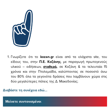
Γνωρίζετε ότι το
kozan.gr
είναι από τα ελάχιστα
site, του
είδους του,
στην
Π.Ε. Κοζάνης
, με παραγωγή πρωτογενούς
υλικού – ειδήσεων,
σταθερά,
σε Κοζάνη & τα τελευταία 15
χρόνια και στην Πτολεμαΐδα, καλύπτοντας σε ποσοστό άνω
του 80% όλα τα γεγονότα δράσεις που λαμβάνουν χώρα στις
δύο μεγαλύτερες πόλεις της Δ. Μακεδονίας;
Διαβάστε τη συνέχεια εδώ...
Μείνετε συντονισμένοι