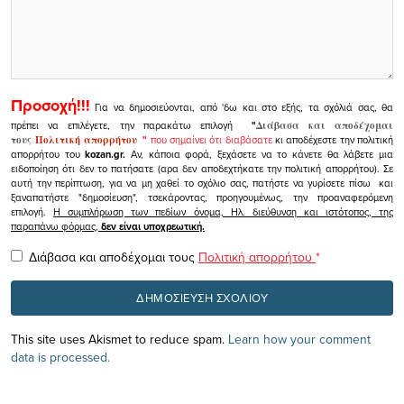
Προσοχή!!!
Για να δημοσιεύονται, από 'δω και στο εξής, τα σχόλιά σας, θα
πρέπει να επιλέγετε, την παρακάτω επιλογή
"
Διάβασα και αποδέχομαι
τους
Πολιτική απορρήτου
"
που σημαίνει ότι διαβάσατε
κι αποδέχεστε την πολιτική
απορρήτου του
kozan.gr.
Αν, κάποια φορά, ξεχάσετε να το κάνετε θα λάβετε μια
ειδοποίηση ότι δεν το πατήσατε (αρα δεν αποδεχτήκατε την πολιτική απορρήτου). Σε
αυτή την περίπτωση, για να μη χαθεί το σχόλιο σας, πατήστε να γυρίσετε πίσω και
ξαναπατήστε "δημοσίευση", τσεκάροντας, προηγουμένως, την προαναφερόμενη
επιλογή.
Η συμπλήρωση των πεδίων όνομα, Ηλ. διεύθυνση και ιστότοπος, της
παραπάνω φόρμας,
δεν είναι υποχρεωτική.
Διάβασα και αποδέχομαι τους
Πολιτική απορρήτου
*
This site uses Akismet to reduce spam.
Learn how your comment
data is processed.