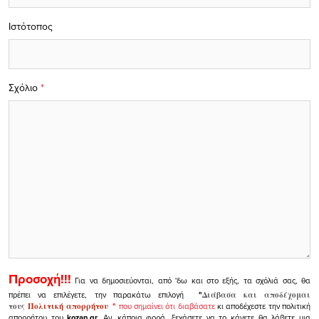
Ιστότοπος
Σχόλιο
*
Προσοχή!!!
Για να δημοσιεύονται, από 'δω και στο εξής, τα σχόλιά σας, θα
πρέπει να επιλέγετε, την παρακάτω επιλογή
"
Διάβασα και αποδέχομαι
τους
Πολιτική απορρήτου
"
που σημαίνει ότι διαβάσατε
κι αποδέχεστε την πολιτική
απορρήτου του
kozan.gr.
Αν, κάποια φορά, ξεχάσετε να το κάνετε θα λάβετε μια