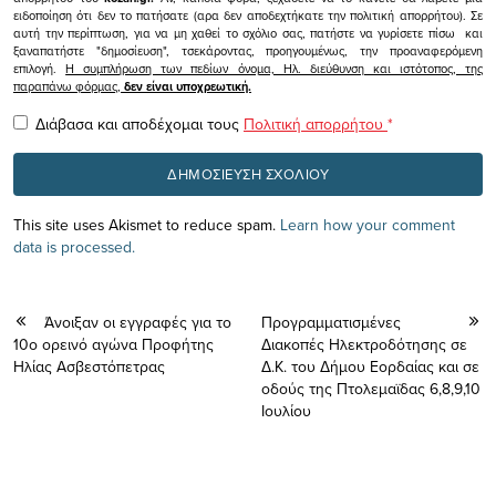
ειδοποίηση ότι δεν το πατήσατε (αρα δεν αποδεχτήκατε την πολιτική απορρήτου). Σε
αυτή την περίπτωση, για να μη χαθεί το σχόλιο σας, πατήστε να γυρίσετε πίσω και
ξαναπατήστε "δημοσίευση", τσεκάροντας, προηγουμένως, την προαναφερόμενη
επιλογή.
Η συμπλήρωση των πεδίων όνομα, Ηλ. διεύθυνση και ιστότοπος, της
παραπάνω φόρμας,
δεν είναι υποχρεωτική.
Διάβασα και αποδέχομαι τους
Πολιτική απορρήτου
*
This site uses Akismet to reduce spam.
Learn how your comment
data is processed.
Άνοιξαν οι εγγραφές για το
Προγραμματισμένες
10ο ορεινό αγώνα Προφήτης
Διακοπές Ηλεκτροδότησης σε
Ηλίας Ασβεστόπετρας
Δ.Κ. του Δήμου Εορδαίας και σε
οδούς της Πτολεμαϊδας 6,8,9,10
Ιουλίου