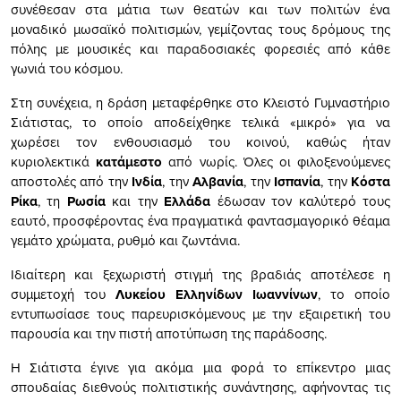
συνέθεσαν στα μάτια των θεατών και των πολιτών ένα
μοναδικό μωσαϊκό πολιτισμών, γεμίζοντας τους δρόμους της
πόλης με μουσικές και παραδοσιακές φορεσιές από κάθε
γωνιά του κόσμου.
Στη συνέχεια, η δράση μεταφέρθηκε στο Κλειστό Γυμναστήριο
Σιάτιστας, το οποίο αποδείχθηκε τελικά «μικρό» για να
χωρέσει τον ενθουσιασμό του κοινού, καθώς ήταν
κυριολεκτικά
κατάμεστο
από νωρίς. Όλες οι φιλοξενούμενες
αποστολές από την
Ινδία
, την
Αλβανία
, την
Ισπανία
, την
Κόστα
Ρίκα
, τη
Ρωσία
και την
Ελλάδα
έδωσαν τον καλύτερό τους
εαυτό, προσφέροντας ένα πραγματικά φαντασμαγορικό θέαμα
γεμάτο χρώματα, ρυθμό και ζωντάνια.
Ιδιαίτερη και ξεχωριστή στιγμή της βραδιάς αποτέλεσε η
συμμετοχή του
Λυκείου Ελληνίδων Ιωαννίνων
, το οποίο
εντυπωσίασε τους παρευρισκόμενους με την εξαιρετική του
παρουσία και την πιστή αποτύπωση της παράδοσης.
Η Σιάτιστα έγινε για ακόμα μια φορά το επίκεντρο μιας
σπουδαίας διεθνούς πολιτιστικής συνάντησης, αφήνοντας τις