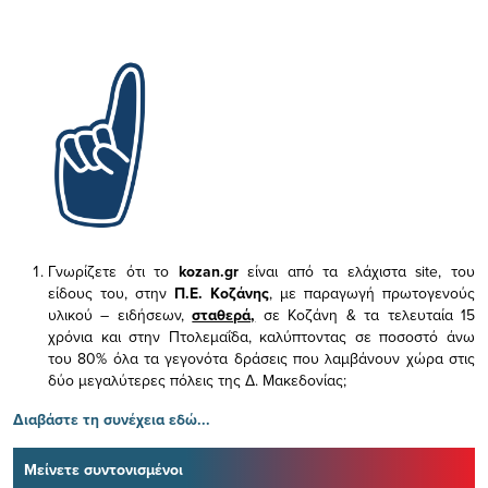
Γνωρίζετε ότι το
kozan.gr
είναι από τα ελάχιστα
site, του
είδους του,
στην
Π.Ε. Κοζάνης
, με παραγωγή πρωτογενούς
υλικού – ειδήσεων,
σταθερά,
σε Κοζάνη & τα τελευταία 15
χρόνια και στην Πτολεμαΐδα, καλύπτοντας σε ποσοστό άνω
του 80% όλα τα γεγονότα δράσεις που λαμβάνουν χώρα στις
δύο μεγαλύτερες πόλεις της Δ. Μακεδονίας;
Διαβάστε τη συνέχεια εδώ...
Μείνετε συντονισμένοι