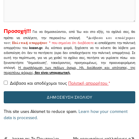
Προσοχή!!!
Για να δημοσιεύονται, από 'δω και στο εξής, τα σχόλιά σας, θα
πρέπει να επιλέγετε, την παρακάτω επιλογή
"
Διάβασα και αποδέχομαι
τους
Πολιτική απορρήτου
"
που σημαίνει ότι διαβάσατε
κι αποδέχεστε την πολιτική
απορρήτου του
kozan.gr.
Αν, κάποια φορά, ξεχάσετε να το κάνετε θα λάβετε μια
ειδοποίηση ότι δεν το πατήσατε (αρα δεν αποδεχτήκατε την πολιτική απορρήτου). Σε
αυτή την περίπτωση, για να μη χαθεί το σχόλιο σας, πατήστε να γυρίσετε πίσω και
ξαναπατήστε "δημοσίευση", τσεκάροντας, προηγουμένως, την προαναφερόμενη
επιλογή.
Η συμπλήρωση των πεδίων όνομα, Ηλ. διεύθυνση και ιστότοπος, της
παραπάνω φόρμας,
δεν είναι υποχρεωτική.
Διάβασα και αποδέχομαι τους
Πολιτική απορρήτου
*
This site uses Akismet to reduce spam.
Learn how your comment
data is processed.
kozan.gr: Το Πρωτοχώρι
Με κορυφαίους καλλιτέχνες η