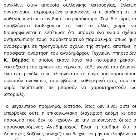
συγκλίνει στην απουσία συλλογικής λειτουργίας, έλλειψη
συντονισμού, περιορισμένη επικοινωνία κι η αίσθηση ότι ο
καθένας κινείται στον δικό του μικρόκοσμο. Την ίδια ώρα, τα
προβλήματα διαδέχονται το ένα το άλλο, χωρίς να
διαμορφώνεται η εντύπωση ότι υπάρχει ένα ενιαίο σχέδιο
αντιμετώπισής τους. Χαρακτηριστικό παράδειγμα, όπως ήδη
αναφέρθηκε σε προηγούμενο σχόλιο της στήλης, αποτελεί η
πρόσφατη ανάρτηση του αντιδημάρχου Τεχνικών Υπηρεσιών,
Κ. Βόμβας
ο οποίος έκανε λόγο για «ιστορικό ρεκόρ»,
«εκτόξευση του έργου» και «έργο σε κάθε γωνιά του Δήμου»,
ενώ στη μεγάλη τους πλειονότητα τα έργα που παρουσίασε
αφορούν αναγκαίες παρεμβάσεις καθημερινότητας που σε
καμία περίπτωση δε μπορούν να χαρακτηριστούν ως
ιστορικές.
Το μεγαλύτερο πρόβλημα, ωστόσο, ίσως δεν είναι ούτε οι
υπερβολές ούτε η επικοινωνιακή διαχείριση ακόμη κι από
πρόσωπα που δεν το «έχουν» με την επικοινωνία όπως ο
προαναφερόμενος Αντιδήμαρχος. Είναι η αίσθηση ότι ο
Δήμαρχος Κοζάνης συνεχίζει να δείχνει να μην αντιλαμβάνεται