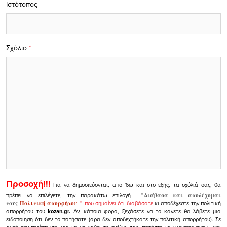
Ιστότοπος
Σχόλιο
*
Προσοχή!!!
Για να δημοσιεύονται, από 'δω και στο εξής, τα σχόλιά σας, θα
πρέπει να επιλέγετε, την παρακάτω επιλογή
"
Διάβασα και αποδέχομαι
τους
Πολιτική απορρήτου
"
που σημαίνει ότι διαβάσατε
κι αποδέχεστε την πολιτική
απορρήτου του
kozan.gr.
Αν, κάποια φορά, ξεχάσετε να το κάνετε θα λάβετε μια
ειδοποίηση ότι δεν το πατήσατε (αρα δεν αποδεχτήκατε την πολιτική απορρήτου). Σε