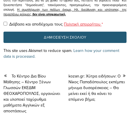
αυτή την περίπτωση, για να μη χαθεί το σχόλιο σας, πατήστε να γυρίσετε πίσω και
ξαναπατήστε "δημοσίευση", τσεκάροντας, προηγουμένως, την προαναφερόμενη
επιλογή.
Η συμπλήρωση των πεδίων όνομα, Ηλ. διεύθυνση και ιστότοπος, της
παραπάνω φόρμας,
δεν είναι υποχρεωτική.
Διάβασα και αποδέχομαι τους
Πολιτική απορρήτου
*
This site uses Akismet to reduce spam.
Learn how your comment
data is processed.
Το Κέντρο Δια Βίου
kozan.gr: Χύτρα ειδήσεων: Ο
Μάθησης – Κέντρο Ξένων
Νίκος Παπαδόπουλος εκπέμπει
Γλωσσών ΕΚΕΔΙΜ
μήνυμα δυσαρέσκειας – Θα
ΘΕΟΧΑΡΟΠΟΥΛΟΣ, οργανώνει
μείνει εκεί ή θα κάνει το
και υλοποιεί ταχύρυθμα
επόμενο βήμα;
μαθήματα Αγγλικών εξ
αποστάσεως