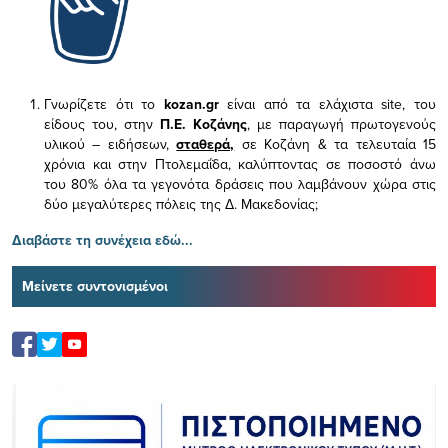
Γνωρίζετε ότι το
kozan.gr
είναι από τα ελάχιστα
site, του
είδους του,
στην
Π.Ε. Κοζάνης
, με παραγωγή πρωτογενούς
υλικού – ειδήσεων,
σταθερά,
σε Κοζάνη & τα τελευταία 15
χρόνια και στην Πτολεμαΐδα, καλύπτοντας σε ποσοστό άνω
του 80% όλα τα γεγονότα δράσεις που λαμβάνουν χώρα στις
δύο μεγαλύτερες πόλεις της Δ. Μακεδονίας;
Διαβάστε τη συνέχεια εδώ...
Μείνετε συντονισμένοι