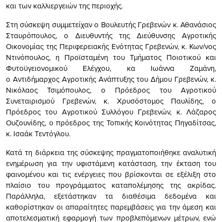
και των καλλιεργειών της περιοχής.
Στη σύσκεψη συμμετείχαν ο Βουλευτής Γρεβενών κ. Αθανάσιος
Σταυρόπουλος, ο Διευθυντής της Διεύθυνσης Αγροτικής
Οικονομίας της Περιφερειακής Ενότητας Γρεβενών, κ. Κων/νος
Ντινόπουλος, η Προϊσταμένη του Τμήματος Ποιοτικού και
Φυτοϋγειονομικού Ελέγχου, κα Ιωάννα Ζαμάνη,
ο Αντιδήμαρχος Αγροτικής Ανάπτυξης του Δήμου Γρεβενών, κ.
Νικόλαος Τσιμόπουλος, ο Πρόεδρος του Αγροτικού
Συνεταιρισμού Γρεβενών, κ. Χρυσόστομος Παυλίδης, ο
Πρόεδρος του Αγροτικού Συλλόγου Γρεβενών, κ. Λάζαρος
Ουζουνίδης, ο πρόεδρος της Τοπικής Κοινότητας Πηγαδίτσας,
κ. Ισαάκ Τεντόγλου.
Κατά τη διάρκεια της σύσκεψης πραγματοποιήθηκε αναλυτική
ενημέρωση για την υφιστάμενη κατάσταση, την έκταση του
φαινομένου και τις ενέργειες που βρίσκονται σε εξέλιξη στο
πλαίσιο του προγράμματος καταπολέμησης της ακρίδας.
Παράλληλα, εξετάστηκαν τα διαθέσιμα δεδομένα και
καθορίστηκαν οι απαραίτητες παρεμβάσεις για την άμεση και
αποτελεσματική εφαρμογή των προβλεπόμενων μέτρων, ενώ