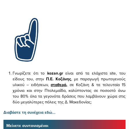
Γνωρίζετε ότι το
kozan.gr
είναι από τα ελάχιστα
site, του
είδους του,
στην
Π.Ε. Κοζάνης
, με παραγωγή πρωτογενούς
υλικού – ειδήσεων,
σταθερά,
σε Κοζάνη & τα τελευταία 15
χρόνια και στην Πτολεμαΐδα, καλύπτοντας σε ποσοστό άνω
του 80% όλα τα γεγονότα δράσεις που λαμβάνουν χώρα στις
δύο μεγαλύτερες πόλεις της Δ. Μακεδονίας;
Διαβάστε τη συνέχεια εδώ...
Μείνετε συντονισμένοι