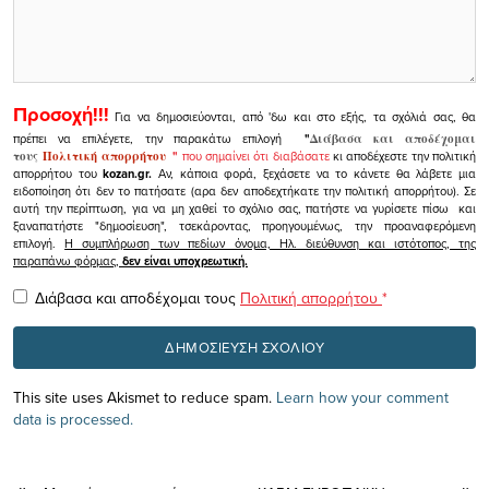
Προσοχή!!!
Για να δημοσιεύονται, από 'δω και στο εξής, τα σχόλιά σας, θα
πρέπει να επιλέγετε, την παρακάτω επιλογή
"
Διάβασα και αποδέχομαι
τους
Πολιτική απορρήτου
"
που σημαίνει ότι διαβάσατε
κι αποδέχεστε την πολιτική
απορρήτου του
kozan.gr.
Αν, κάποια φορά, ξεχάσετε να το κάνετε θα λάβετε μια
ειδοποίηση ότι δεν το πατήσατε (αρα δεν αποδεχτήκατε την πολιτική απορρήτου). Σε
αυτή την περίπτωση, για να μη χαθεί το σχόλιο σας, πατήστε να γυρίσετε πίσω και
ξαναπατήστε "δημοσίευση", τσεκάροντας, προηγουμένως, την προαναφερόμενη
επιλογή.
Η συμπλήρωση των πεδίων όνομα, Ηλ. διεύθυνση και ιστότοπος, της
παραπάνω φόρμας,
δεν είναι υποχρεωτική.
Διάβασα και αποδέχομαι τους
Πολιτική απορρήτου
*
This site uses Akismet to reduce spam.
Learn how your comment
data is processed.