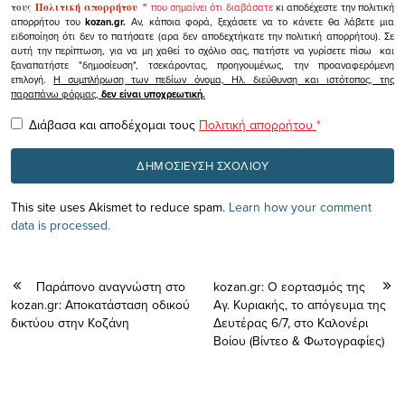
τους
Πολιτική απορρήτου
"
που σημαίνει ότι διαβάσατε
κι αποδέχεστε την πολιτική
απορρήτου του
kozan.gr.
Αν, κάποια φορά, ξεχάσετε να το κάνετε θα λάβετε μια
ειδοποίηση ότι δεν το πατήσατε (αρα δεν αποδεχτήκατε την πολιτική απορρήτου). Σε
αυτή την περίπτωση, για να μη χαθεί το σχόλιο σας, πατήστε να γυρίσετε πίσω και
ξαναπατήστε "δημοσίευση", τσεκάροντας, προηγουμένως, την προαναφερόμενη
επιλογή.
Η συμπλήρωση των πεδίων όνομα, Ηλ. διεύθυνση και ιστότοπος, της
παραπάνω φόρμας,
δεν είναι υποχρεωτική.
Διάβασα και αποδέχομαι τους
Πολιτική απορρήτου
*
This site uses Akismet to reduce spam.
Learn how your comment
data is processed.
Παράπονο αναγνώστη στο
kozan.gr: Ο εορτασμός της
kozan.gr: Αποκατάσταση οδικού
Αγ. Κυριακής, το απόγευμα της
δικτύου στην Κοζάνη
Δευτέρας 6/7, στο Καλονέρι
Βοίου (Βίντεο & Φωτογραφίες)