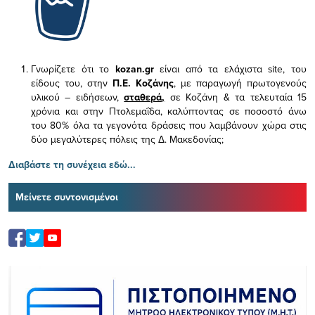
Γνωρίζετε ότι το
kozan.gr
είναι από τα ελάχιστα
site, του
είδους του,
στην
Π.Ε. Κοζάνης
, με παραγωγή πρωτογενούς
υλικού – ειδήσεων,
σταθερά,
σε Κοζάνη & τα τελευταία 15
χρόνια και στην Πτολεμαΐδα, καλύπτοντας σε ποσοστό άνω
του 80% όλα τα γεγονότα δράσεις που λαμβάνουν χώρα στις
δύο μεγαλύτερες πόλεις της Δ. Μακεδονίας;
Διαβάστε τη συνέχεια εδώ...
Μείνετε συντονισμένοι