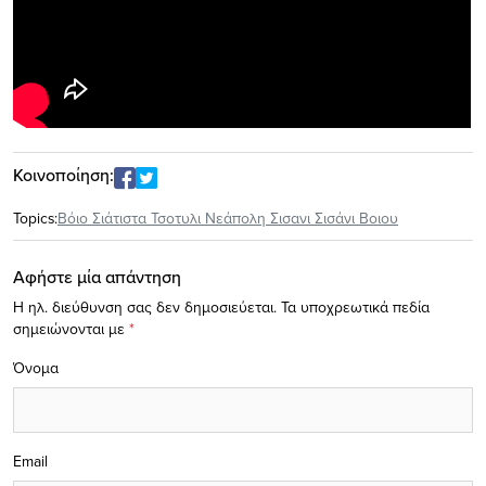
Κοινοποίηση:
Topics:
Βόιο Σιάτιστα Τσοτυλι Νεάπολη Σισανι Σισάνι Βοιου
Αφήστε μία απάντηση
Η ηλ. διεύθυνση σας δεν δημοσιεύεται.
Τα υποχρεωτικά πεδία
σημειώνονται με
*
Όνομα
Email