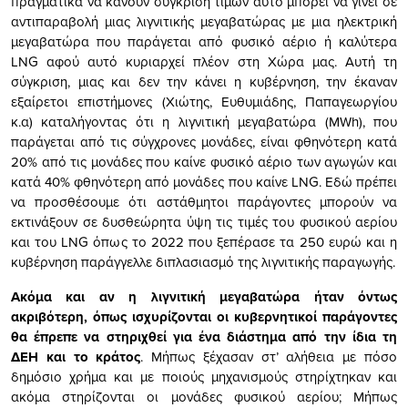
πραγματικά να κάνουν σύγκριση τιμών αυτό μπορεί να γίνει σε
αντιπαραβολή μιας λιγνιτικής μεγαβατώρας με μια ηλεκτρική
μεγαβατώρα που παράγεται από φυσικό αέριο ή καλύτερα
LNG αφού αυτό κυριαρχεί πλέον στη Χώρα μας. Αυτή τη
σύγκριση, μιας και δεν την κάνει η κυβέρνηση, την έκαναν
εξαίρετοι επιστήμονες (Χιώτης, Ευθυμιάδης, Παπαγεωργίου
κ.α) καταλήγοντας ότι η λιγνιτική μεγαβατώρα (MWh), που
παράγεται από τις σύγχρονες μονάδες, είναι φθηνότερη κατά
20% από τις μονάδες που καίνε φυσικό αέριο των αγωγών και
κατά 40% φθηνότερη από μονάδες που καίνε LNG. Εδώ πρέπει
να προσθέσουμε ότι αστάθμητοι παράγοντες μπορούν να
εκτινάξουν σε δυσθεώρητα ύψη τις τιμές του φυσικού αερίου
και του LNG όπως το 2022 που ξεπέρασε τα 250 ευρώ και η
κυβέρνηση παράγγελλε διπλασιασμό της λιγνιτικής παραγωγής.
Ακόμα και αν η λιγνιτική μεγαβατώρα ήταν όντως
ακριβότερη, όπως ισχυρίζονται οι κυβερνητικοί παράγοντες
θα έπρεπε να στηριχθεί για ένα διάστημα από την ίδια τη
ΔΕΗ και το κράτος
. Μήπως ξέχασαν στ’ αλήθεια με πόσο
δημόσιο χρήμα και με ποιούς μηχανισμούς στηρίχτηκαν και
ακόμα στηρίζονται οι μονάδες φυσικού αερίου; Μήπως