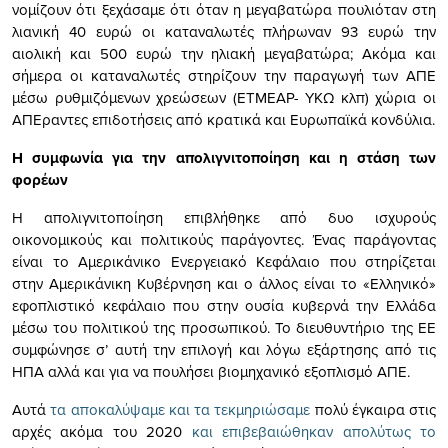
νομίζουν ότι ξεχάσαμε ότι όταν η μεγαβατώρα πουλιόταν στη
λιανική 40 ευρώ οι καταναλωτές πλήρωναν 93 ευρώ την
αιολική και 500 ευρώ την ηλιακή μεγαβατώρα; Ακόμα και
σήμερα οι καταναλωτές στηρίζουν την παραγωγή των ΑΠΕ
μέσω ρυθμιζόμενων χρεώσεων (ΕΤΜΕΑΡ- ΥΚΩ κλπ) χώρια οι
ΑΠΕραντες επιδοτήσεις από κρατικά και Ευρωπαϊκά κονδύλια.
Η συμφωνία για την απολιγνιτοποίηση και η στάση των
φορέων
Η απολιγνιτοποίηση επιβλήθηκε από δυο ισχυρούς
οικονομικούς και πολιτικούς παράγοντες. Ένας παράγοντας
είναι το Αμερικάνικο Ενεργειακό Κεφάλαιο που στηρίζεται
στην Αμερικάνικη Κυβέρνηση και ο άλλος είναι το «Ελληνικό»
εφοπλιστικό κεφάλαιο που στην ουσία κυβερνά την Ελλάδα
μέσω του πολιτικού της προσωπικού. Το διευθυντήριο της ΕΕ
συμφώνησε σ’ αυτή την επιλογή και λόγω εξάρτησης από τις
ΗΠΑ αλλά και για να πουλήσει βιομηχανικό εξοπλισμό ΑΠΕ.
Αυτά
τα αποκαλύψαμε και τα τεκμηριώσαμε
πολύ έγκαιρα στις
αρχές ακόμα του 2020
και επιβεβαιώθηκαν απολύτως το