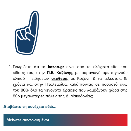
Γνωρίζετε ότι το
kozan.gr
είναι από τα ελάχιστα
site, του
είδους του,
στην
Π.Ε. Κοζάνης
, με παραγωγή πρωτογενούς
υλικού – ειδήσεων,
σταθερά,
σε Κοζάνη & τα τελευταία 15
χρόνια και στην Πτολεμαΐδα, καλύπτοντας σε ποσοστό άνω
του 80% όλα τα γεγονότα δράσεις που λαμβάνουν χώρα στις
δύο μεγαλύτερες πόλεις της Δ. Μακεδονίας;
Διαβάστε τη συνέχεια εδώ...
Μείνετε συντονισμένοι