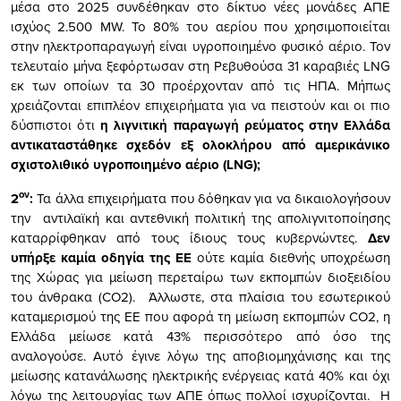
μέσα στο 2025 συνδέθηκαν στο δίκτυο νέες μονάδες ΑΠΕ
ισχύος 2.500 MW. Το 80% του αερίου που χρησιμοποιείται
στην ηλεκτροπαραγωγή είναι υγροποιημένο φυσικό αέριο. Τον
τελευταίο μήνα ξεφόρτωσαν στη Ρεβυθούσα 31 καραβιές LNG
εκ των οποίων τα 30 προέρχονταν από τις ΗΠΑ. Μήπως
χρειάζονται επιπλέον επιχειρήματα για να πειστούν και οι πιο
δύσπιστοι ότι
η λιγνιτική παραγωγή ρεύματος στην Ελλάδα
αντικαταστάθηκε σχεδόν εξ ολοκλήρου από αμερικάνικο
σχιστολιθικό υγροποιημένο αέριο (
LNG
);
ον
2
:
Τα άλλα επιχειρήματα που δόθηκαν για να δικαιολογήσουν
την αντιλαϊκή και αντεθνική πολιτική της απολιγνιτοποίησης
καταρρίφθηκαν από τους ίδιους τους κυβερνώντες.
Δεν
υπήρξε καμία
οδηγία της ΕΕ
ούτε καμία διεθνής υποχρέωση
της Χώρας για μείωση περεταίρω των εκπομπών διοξειδίου
του άνθρακα (CO2). Άλλωστε, στα πλαίσια του εσωτερικού
καταμερισμού της ΕΕ που αφορά τη μείωση εκπομπών CO2, η
Ελλάδα μείωσε κατά 43% περισσότερο από όσο της
αναλογούσε. Αυτό έγινε λόγω της αποβιομηχάνισης και της
μείωσης κατανάλωσης ηλεκτρικής ενέργειας κατά 40% και όχι
λόγω της λειτουργίας των ΑΠΕ όπως πολλοί ισχυρίζονται. H