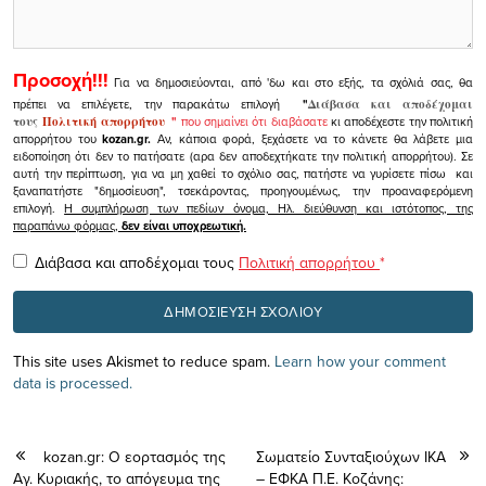
Προσοχή!!!
Για να δημοσιεύονται, από 'δω και στο εξής, τα σχόλιά σας, θα
πρέπει να επιλέγετε, την παρακάτω επιλογή
"
Διάβασα και αποδέχομαι
τους
Πολιτική απορρήτου
"
που σημαίνει ότι διαβάσατε
κι αποδέχεστε την πολιτική
απορρήτου του
kozan.gr.
Αν, κάποια φορά, ξεχάσετε να το κάνετε θα λάβετε μια
ειδοποίηση ότι δεν το πατήσατε (αρα δεν αποδεχτήκατε την πολιτική απορρήτου). Σε
αυτή την περίπτωση, για να μη χαθεί το σχόλιο σας, πατήστε να γυρίσετε πίσω και
ξαναπατήστε "δημοσίευση", τσεκάροντας, προηγουμένως, την προαναφερόμενη
επιλογή.
Η συμπλήρωση των πεδίων όνομα, Ηλ. διεύθυνση και ιστότοπος, της
παραπάνω φόρμας,
δεν είναι υποχρεωτική.
Διάβασα και αποδέχομαι τους
Πολιτική απορρήτου
*
This site uses Akismet to reduce spam.
Learn how your comment
data is processed.
kozan.gr: Ο εορτασμός της
Σωματείο Συνταξιούχων ΙΚΑ
Αγ. Κυριακής, το απόγευμα της
– ΕΦΚΑ Π.Ε. Κοζάνης: