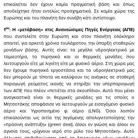
επικαλείται δεν έχουν καμία πραγματική βάση και όπως
αποδείχτηκε ήταν εντελώς προσχηματικά. Σε καμία χώρα της
Ευρώπης και του πλανήτη δεν συνέβη κάτι αντίστοιχο.
ον
1
:
Η
«
μετάβαση» στις Ανανεώσιμες Πηγές Ενέργειας
(ΑΠΕ)
που συντελείτε στην Ευρώπη και στον πλανήτη ολόκληρο
απαιτεί, για αρκετά χρόνια τουλάχιστον, την ύπαρξη σταθερών
μονάδων βάσης. Αυτές είναι: τα μεγάλα υδροηλεκτρικά με
ταμιευτήρα, τα πυρηνικά και οι θερμικές μονάδες που
λειτουργούν είτε με λιγνίτη είτε με φυσικό αέριο. Στη χώρα μας
δεν έχουμε πυρηνικά εργοστάσια και τα υδροηλεκτρικά μας
δεν μπορούν με τίποτα να καλύψουν τις ανάγκες σε σταθερή
παραγωγή ρεύματος ικανής να στηρίξει την υπερπαραγωγή
των ΑΠΕ που πλέον «πετιέται στα σκουπίδια». Αυτό που μένει
αναγκαστικά είναι οι θερμικές μονάδες για τις οποίες ο
Μητσοτάκης αποφάσισε να λειτουργούν με εισαγόμενο φυσικό
αέριο και Υγροποιημένο φ. αέριο (LNG). Όσοι λοιπόν
επικαλούνται ως αιτία της λεγόμενης απολιγνιτοποίησης την
«πράσινη ανάπτυξη» (green deal), άλλοι εν γνώση και άλλοι εν
αγνοία τους, «ρίχνουν νερό στο μύλο του Μητσοτάκη». Αυτό
άλλωστε επιβεβαιώνεται από τη δημιουργία νέων μονάδων