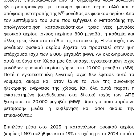
ηλεκτροπαραγωγής με καύσιμο φυσικό αέριο αλλά και η
ης
απόφαση μετατροπής της 5
μονάδας σε φυσικού αερίου. Από
τον Σεπτέμβριο του 2019 που εξήγγειλε ο Μητσοτάκης την
απολιγνιτοποίηση κατασκευάστηκαν τρεις νέες μονάδες
φυσικού αερίου ισχύος περίπου 800 μεγαβάτ η καθεμία και
άλλες τρεις είναι στο στάδιο της κατασκευής. Η νέα ισχύς των
μονάδων φυσικού αερίου έρχεται να προστεθεί στην ήδη
υπάρχουσα ισχύ των 5.000 μεγαβάτ (MW). Αν ολοκληρωθούν
αυτά τα έργα στη Χώρα μας θα υπάρχει εγκατεστημένη ισχύς
μονάδων φυσικού αερίου γύρω στα 10.000 μεγαβάτ (MW).
Ποτέ η εγκατεστημένη λιγνιτική ισχύς δεν έφτασε αυτά τα
νούμερα, ακόμα και όταν έδινε το 75% της συνολικής
ηλεκτρικής ενέργειας της χώρας. Και όλα αυτά παρότι η
εγκατεστημένη (συνδεδεμένη στα δίκτυα) ισχύς των ΑΠΕ
ξεπέρασε τα 20.000 μεγαβάτ (MW)! Άρα για ποια «πράσινη
μετάβαση» μιλάει η κυβέρνηση και όσοι ακόμα την
επικαλούνται;
Επιπλέον μέσα στο 2025 η κατανάλωση φυσικού αερίου
(κυρίως LNG) αυξήθηκε κατά 18% σε σχέση με το 2024 παρότι