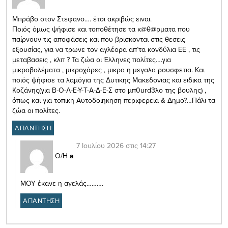
Μπράβο στον Στεφανο…. έτσι ακριβώς ειναι.
Ποιός όμως ψήφισε και τοποθέτησε τα κ@θ@ρματα που
παίρνουν τις αποφάσεις και που βρισκονται στις θεσεις
εξουσίας, για να τρωνε τον αγλέορα απ’τα κονδύλια ΕΕ , τις
μεταβασεις , κλπ ? Τα ζώα οι Έλληνες πολίτες….για
μικροβολέματα , μικροχάρες , μικρα η μεγαλα ρουσφετια. Και
ποιός ψήφισε τα λαμόγια της Δυτικης Μακεδονιας και ειδικα της
Κοζάνης(για Β-Ο-Λ-Ε-Υ-Τ-Α-Δ-Ε-Σ στο μπ0urd3λο της βουλης) ,
όπως και για τοπικη Αυτοδοιηκηση περιφερεια & Δημο?…Πάλι τα
ζώα οι πολίτες.
ΑΠΑΝΤΗΣΗ
7 Ιουλίου 2026 στις 14:27
Ο/Η
a
ΜΟΥ έκανε η αγελάς……….
ΑΠΑΝΤΗΣΗ