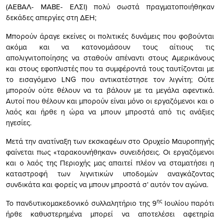
(ΑΕΒΑΛ- ΜΑΒΕ- ΕΛΣΙ) πολύ σωστά πραγματοποιήθηκαν
δεκάδες απεργίες στη ΔΕΗ;
Μπορούν άραγε εκείνες οι πολιτικές δυνάμεις που φοβούνται
ακόμα και να κατονομάσουν τους αίτιους τις
απολιγνιτοποίησης να σταθούν απέναντι στους Αμερικάνους
και στους εφοπλιστές που τα συμφέροντά τους ταυτίζονται με
το εισαγόμενο LNG που αντικατέστησε τον λιγνίτη; Ούτε
μπορούν ούτε θέλουν να τα βάλουν με τα μεγάλα αφεντικά.
Αυτοί που θέλουν και μπορούν είναι μόνο οι εργαζόμενοι και ο
λαός και ήρθε η ώρα να μπουν μπροστά από τις ανάξιες
ηγεσίες.
Μετά την ανατίναξη των εκσκαφέων στο Ορυχείο Μαυροπηγής
φαίνεται πως «ταρακουνήθηκαν» συνειδήσεις. Οι εργαζόμενοι
και ο λαός της Περιοχής μας απαιτεί πλέον να σταματήσει η
καταστροφή των λιγνιτικών υποδομών αναγκάζοντας
συνδικάτα και φορείς να μπουν μπροστά σ’ αυτόν τον αγώνα.
ης
Το πανδυτικομακεδονικό συλλαλητήριο της 9
Ιουλίου παρότι
ήρθε καθυστερημένα μπορεί να αποτελέσει αφετηρία