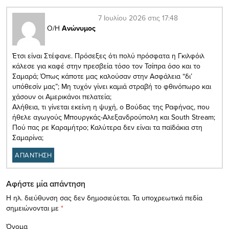
7 Ιουλίου 2026 στις 17:48
Ο/Η
Ανώνυμος
Έτσι είναι Στέφανε. Πρόσεξες ότι πολύ πρόσφατα η Γκιλφόιλ
κάλεσε για καφέ στην πρεσβεία τόσο τον Τσίπρα όσο και το
Σαμαρά; Όπως κάποτε μας καλούσαν στην Ασφάλεια “δι’
υπόθεσίν μας”; Μη τυχόν γίνει καμιά στραβή το φθινόπωρο και
χάσουν οι Αμερικάνοι πελατεία;
Αλήθεια, τι γίνεται εκείνη η ψυχή, ο Βούδας της Ραφήνας, που
ήθελε αγωγούς Μπουργκάς-Αλεξανδρούπολη και South Stream;
Πού πας ρε Καραμήτρο; Καλύτερα δεν είναι τα παϊδάκια στη
Σαμαρίνα;
ΑΠΑΝΤΗΣΗ
Αφήστε μία απάντηση
Η ηλ. διεύθυνση σας δεν δημοσιεύεται.
Τα υποχρεωτικά πεδία
σημειώνονται με
*
Όνομα