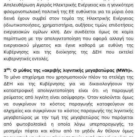
Απελευθέρωση Αγοράς Ηλεκτρικής Ενέργειας και η γενικότερη
φιλομονοπωλιακή πολιτική της ΕΕ ευθύνεται για τα μύρια όσα
δεινά έχουν συμβεί στον τομέα της Ηλεκτρικής Ενέργειας
(ιδιωτικοποιήσεις, χρηματιστήρια, αυξήσεις τιμών, επιδοτήσεις
ενεργειακών ομίλων κλπ). Δεν συνδέεται όμως σε καμία
περίπτωση με την απολιγνιτοποίηση που αφορά αλλαγή του
ενεργειακού μίγματος και έγινε καθαρά με ευθύνη της
Κυβέρνησης και της διοίκησης της ΔΕΗ που εκτελεί
κυβερνητικές εντολές.
ον
3
: Ο μύθος της «ακριβής λιγνιτικής μεγαβατώρας (
MWh
)».
Το μόνο επιχείρημα που χρησιμοποιούν πλέον τα στελέχη της
ΔΕΗ και της Κυβέρνησης για να δικαιολογήσουν την
καταστροφική απολιγνιτοποίηση είναι ότι «η παραγωγή
ρεύματος από λιγνίτη είναι ασύμφορη». Όταν καλούνται όμως
να συγκρίνουν το κόστος παραγωγής καταφεύγουν σε
αλχημείες και συγκρίνουν το κόστος παραγωγής της λιγνιτικής
μεγαβατώρας με την τιμή της μεγαβατώρας που παράγεται
από φωτοβολταϊκά η οποία λόγω υπερπαραγωγής, το
μεσημέρι πέφτει και κάτω από το μηδέν. Αν θέλουν όμως