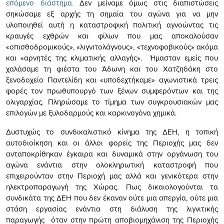
επόμενο διάστημα.
Δεν μείναμε όμως στις διαπιστώσεις
σηκώσαμε εξ αρχής τη σημαία του αγώνα για να μην
υλοποιηθεί αυτή η καταστροφική πολιτική αγνοώντας τις
κραυγές εχθρών και φίλων που μας αποκαλούσαν
«οπισθοδρομικούς», «λιγνιτολάγνους», «τεχνοφοβικούς» ακόμα
και «αρνητές της κλιματικής αλλαγής». Ήμασταν εμείς που
χαλάσαμε τη φιέστα του Άδωνη και του Χατζηδάκη στο
ξενοδοχείο Παντελίδη και «υποδεχτήκαμε» αγωνιστικά τρεις
φορές τον πρωθυπουργό των ξένων συμφερόντων και της
ολιγαρχίας. Πληρώσαμε το τίμημα των συγκρουσιακών μας
επιλογών με ξυλοδαρμούς και καρκινογόνα χημικά.
Δυστυχώς το συνδικαλιστικό κίνημα της ΔΕΗ, η τοπική
αυτοδιοίκηση και οι άλλοι φορείς της Περιοχής μας δεν
ανταποκρίθηκαν έγκαιρα και δυναμικά στην οργάνωση του
αγώνα ενάντια στην ολοκληρωτική καταστροφή που
επιχειρούνταν στην Περιοχή μας αλλά και γενικότερα στην
ηλεκτροπαραγωγή της Χώρας. Πως δικαιολογούνται τα
συνδικάτα της ΔΕΗ που δεν έκαναν ούτε μια απεργία, ούτε μια
στάση εργασίας ενάντια στη διάλυση της λιγνιτικής
παραγωγής όταν στην πρώτη αποβιομηχάνιση της Περιοχής