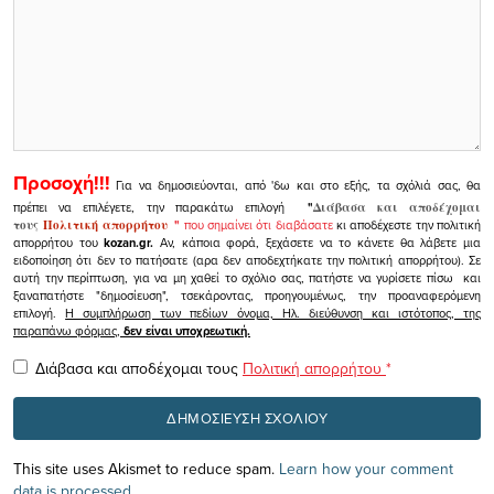
Προσοχή!!!
Για να δημοσιεύονται, από 'δω και στο εξής, τα σχόλιά σας, θα
πρέπει να επιλέγετε, την παρακάτω επιλογή
"
Διάβασα και αποδέχομαι
τους
Πολιτική απορρήτου
"
που σημαίνει ότι διαβάσατε
κι αποδέχεστε την πολιτική
απορρήτου του
kozan.gr.
Αν, κάποια φορά, ξεχάσετε να το κάνετε θα λάβετε μια
ειδοποίηση ότι δεν το πατήσατε (αρα δεν αποδεχτήκατε την πολιτική απορρήτου). Σε
αυτή την περίπτωση, για να μη χαθεί το σχόλιο σας, πατήστε να γυρίσετε πίσω και
ξαναπατήστε "δημοσίευση", τσεκάροντας, προηγουμένως, την προαναφερόμενη
επιλογή.
Η συμπλήρωση των πεδίων όνομα, Ηλ. διεύθυνση και ιστότοπος, της
παραπάνω φόρμας,
δεν είναι υποχρεωτική.
Διάβασα και αποδέχομαι τους
Πολιτική απορρήτου
*
This site uses Akismet to reduce spam.
Learn how your comment
data is processed.