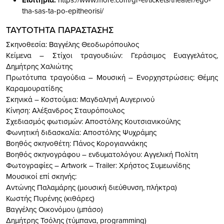
Εισιτήρια:
tha-sas-ta-po-epitheorisi/
ΤΑΥΤΟΤΗΤΑ ΠΑΡΑΣΤΑΣΗΣ
Σκηνοθεσία: Βαγγέλης Θεοδωρόπουλος
Κείμενα – Στίχοι τραγουδιών: Γεράσιμος Ευαγγελάτος,
Δημήτρης Χαλιώτης
Πρωτότυπα τραγούδια – Μουσική – Ενορχηστρώσεις: Θέμης
Καραμουρατίδης
Σκηνικά – Κοστούμια: Μαγδαληνή Αυγερινού
Κίνηση: Αλέξανδρος Σταυρόπουλος
Σχεδιασμός φωτισμών: Αποστόλης Κουτσιανικούλης
Φωνητική διδασκαλία: Αποστόλης Ψυχράμης
Βοηθός σκηνοθέτη: Πάνος Κορογιαννάκης
Βοηθός σκηνογράφου – ενδυματολόγου: Αγγελική Πολίτη
Φωτογραφίες – Artwork – Trailer: Χρήστος Συμεωνίδης
Μουσικοί επί σκηνής:
Αντώνης Παλαμάρης (μουσική διεύθυνση, πλήκτρα)
Κωστής Πυρένης (κιθάρες)
Βαγγέλης Οικονόμου (μπάσο)
Δημήτρης Τσόλης (τύμπανα, programming)