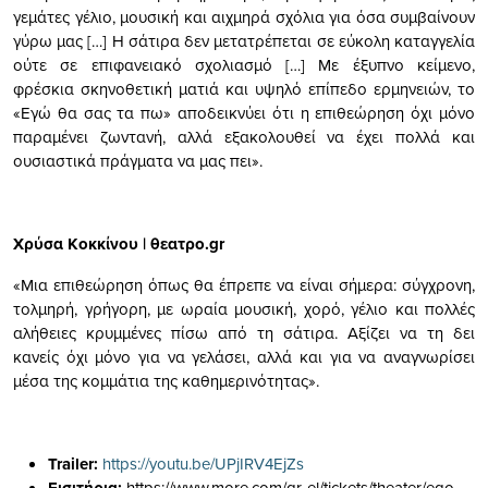
γεμάτες γέλιο, μουσική και αιχμηρά σχόλια για όσα συμβαίνουν
γύρω μας […] Η σάτιρα δεν μετατρέπεται σε εύκολη καταγγελία
ούτε σε επιφανειακό σχολιασμό […] Με έξυπνο κείμενο,
φρέσκια σκηνοθετική ματιά και υψηλό επίπεδο ερμηνειών, το
«Εγώ θα σας τα πω» αποδεικνύει ότι η επιθεώρηση όχι μόνο
παραμένει ζωντανή, αλλά εξακολουθεί να έχει πολλά και
ουσιαστικά πράγματα να μας πει».
Χρύσα Κοκκίνου | θεατρο.gr
«Μια επιθεώρηση όπως θα έπρεπε να είναι σήμερα: σύγχρονη,
τολμηρή, γρήγορη, με ωραία μουσική, χορό, γέλιο και πολλές
αλήθειες κρυμμένες πίσω από τη σάτιρα. Αξίζει να τη δει
κανείς όχι μόνο για να γελάσει, αλλά και για να αναγνωρίσει
μέσα της κομμάτια της καθημερινότητας».
Trailer:
https://youtu.be/UPjIRV4EjZs
https://www.more.com/gr-el/tickets/theater/ego-