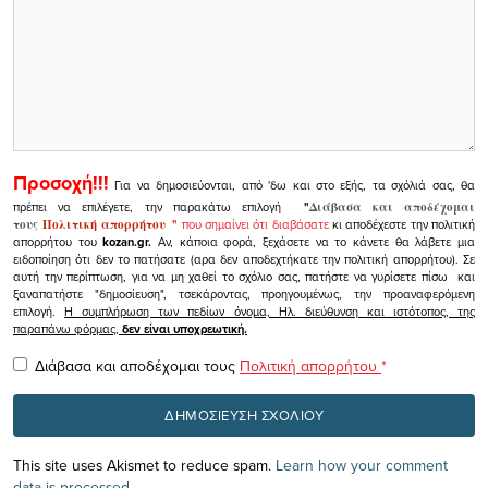
Προσοχή!!!
Για να δημοσιεύονται, από 'δω και στο εξής, τα σχόλιά σας, θα
πρέπει να επιλέγετε, την παρακάτω επιλογή
"
Διάβασα και αποδέχομαι
τους
Πολιτική απορρήτου
"
που σημαίνει ότι διαβάσατε
κι αποδέχεστε την πολιτική
απορρήτου του
kozan.gr.
Αν, κάποια φορά, ξεχάσετε να το κάνετε θα λάβετε μια
ειδοποίηση ότι δεν το πατήσατε (αρα δεν αποδεχτήκατε την πολιτική απορρήτου). Σε
αυτή την περίπτωση, για να μη χαθεί το σχόλιο σας, πατήστε να γυρίσετε πίσω και
ξαναπατήστε "δημοσίευση", τσεκάροντας, προηγουμένως, την προαναφερόμενη
επιλογή.
Η συμπλήρωση των πεδίων όνομα, Ηλ. διεύθυνση και ιστότοπος, της
παραπάνω φόρμας,
δεν είναι υποχρεωτική.
Διάβασα και αποδέχομαι τους
Πολιτική απορρήτου
*
This site uses Akismet to reduce spam.
Learn how your comment
data is processed.