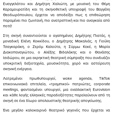
Ευαγγελάτου και Δημήτρη Χαλιώτη, με μουσική του Θέμη
Καραμουρατίδη και τη σκηνοθετική υπογραφή του Βαγγέλη
Θεοδωρόπουλου, έρχεται να αποδείξει πως η επιθεώρηση
παραμένει πιο ζωντανή, πιο ανατρεπτική και πιο αναγκαία από
ποτέ!
Στη σκηνή συναντιούνται ο αγαπημένος Δημήτρης Πιατάς, η
μοναδική Ελένη Κοκκίδου, ο Δημήτρης Μακαλιάς, η Γιούλη
Τσαγκαράκη, ο Ζερόμ Καλούτα, η Σύρμω Κεκέ, η Μαρία
Διακοπαναγιώτου, ο Αλέξης Βιδαλάκης και ο Θανάσης
Ισιδώρου, σε μια εκρηκτική θεατρική σύμπραξη που συνδυάζει
υποκριτική δεξιοτεχνία, μουσικότητα, χορό και αστείρευτη
σκηνική ενέργεια.
Λατρεμένοι πρωθυπουργοί, woke agenda, TikTok
επικοινωνιακά επιτελεία, «τραμπικοί» πατριώτες, corporate
meetings, φαντασμένοι υπουργοί, μια εναλλακτική Eurovision
και κάθε λογής ελληνικές παραδοξότητες παρελαύνουν από τη
σκηνή σε ένα δίωρο απολαυστικής θεατρικής απογείωσης.
Ένα μεγάλο καλοκαιρινό θεατρικό γεγονός που έρχεται να