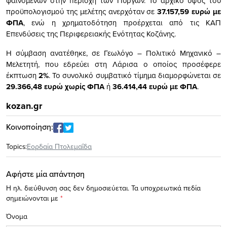
φαινομένων στην περιοχή των Πύργων. Το αρχικό ύψος του
προϋπολογισμού της μελέτης ανερχόταν σε
37.157,59 ευρώ με
ΦΠΑ
, ενώ η χρηματοδότηση προέρχεται από τις ΚΑΠ
Επενδύσεις της Περιφερειακής Ενότητας Κοζάνης.
Η σύμβαση ανατέθηκε, σε Γεωλόγο – Πολιτικό Μηχανικό –
Μελετητή, που εδρεύει στη Λάρισα ο οποίος προσέφερε
έκπτωση
2%
. Το συνολικό συμβατικό τίμημα διαμορφώνεται σε
29.366,48 ευρώ χωρίς ΦΠΑ
ή
36.414,44 ευρώ με ΦΠΑ
.
kozan.gr
Κοινοποίηση:
Topics:
Εορδαία Πτολεμαΐδα
Αφήστε μία απάντηση
Η ηλ. διεύθυνση σας δεν δημοσιεύεται.
Τα υποχρεωτικά πεδία
σημειώνονται με
*
Όνομα