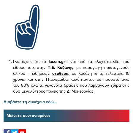
Γνωρίζετε ότι το
kozan.gr
είναι από τα ελάχιστα
site, του
είδους του,
στην
Π.Ε. Κοζάνης
, με παραγωγή πρωτογενούς
υλικού – ειδήσεων,
σταθερά,
σε Κοζάνη & τα τελευταία 15
χρόνια και στην Πτολεμαΐδα, καλύπτοντας σε ποσοστό άνω
του 80% όλα τα γεγονότα δράσεις που λαμβάνουν χώρα στις
δύο μεγαλύτερες πόλεις της Δ. Μακεδονίας;
Διαβάστε τη συνέχεια εδώ...
Μείνετε συντονισμένοι