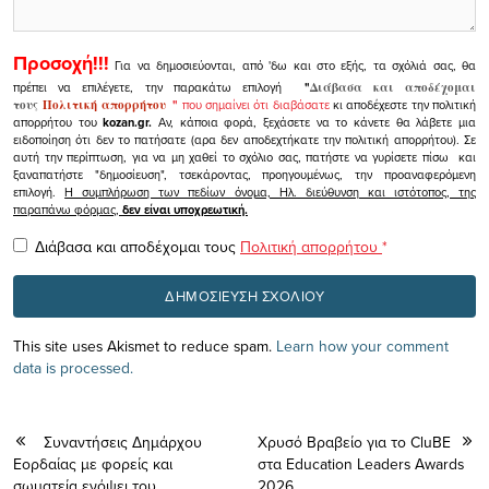
Προσοχή!!!
Για να δημοσιεύονται, από 'δω και στο εξής, τα σχόλιά σας, θα
πρέπει να επιλέγετε, την παρακάτω επιλογή
"
Διάβασα και αποδέχομαι
τους
Πολιτική απορρήτου
"
που σημαίνει ότι διαβάσατε
κι αποδέχεστε την πολιτική
απορρήτου του
kozan.gr.
Αν, κάποια φορά, ξεχάσετε να το κάνετε θα λάβετε μια
ειδοποίηση ότι δεν το πατήσατε (αρα δεν αποδεχτήκατε την πολιτική απορρήτου). Σε
αυτή την περίπτωση, για να μη χαθεί το σχόλιο σας, πατήστε να γυρίσετε πίσω και
ξαναπατήστε "δημοσίευση", τσεκάροντας, προηγουμένως, την προαναφερόμενη
επιλογή.
Η συμπλήρωση των πεδίων όνομα, Ηλ. διεύθυνση και ιστότοπος, της
παραπάνω φόρμας,
δεν είναι υποχρεωτική.
Διάβασα και αποδέχομαι τους
Πολιτική απορρήτου
*
This site uses Akismet to reduce spam.
Learn how your comment
data is processed.
Συναντήσεις Δημάρχου
Χρυσό Βραβείο για το CluBE
Εορδαίας με φορείς και
στα Education Leaders Awards
σωματεία ενόψει του
2026