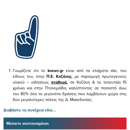
Γνωρίζετε ότι το
kozan.gr
είναι από τα ελάχιστα
site, του
είδους του,
στην
Π.Ε. Κοζάνης
, με παραγωγή πρωτογενούς
υλικού – ειδήσεων,
σταθερά,
σε Κοζάνη & τα τελευταία 15
χρόνια και στην Πτολεμαΐδα, καλύπτοντας σε ποσοστό άνω
του 80% όλα τα γεγονότα δράσεις που λαμβάνουν χώρα στις
δύο μεγαλύτερες πόλεις της Δ. Μακεδονίας;
Διαβάστε τη συνέχεια εδώ...
Μείνετε συντονισμένοι