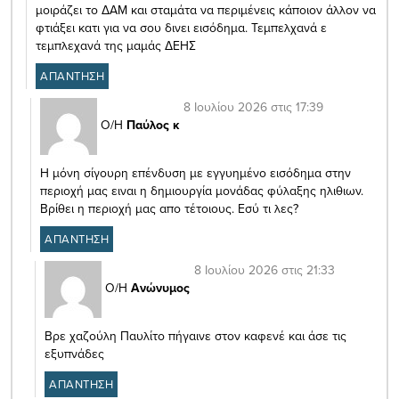
μοιράζει το ΔΑΜ και σταμάτα να περιμένεις κάποιον άλλον να
φτιάξει κατι για να σου δινει εισόδημα. Τεμπελχανά ε
τεμπλεχανά της μαμάς ΔΕΗΣ
ΑΠΑΝΤΗΣΗ
8 Ιουλίου 2026 στις 17:39
Ο/Η
Παύλος κ
Η μόνη σίγουρη επένδυση με εγγυημένο εισόδημα στην
περιοχή μας ειναι η δημιουργία μονάδας φύλαξης ηλιθιων.
Βρίθει η περιοχή μας απο τέτοιους. Εσύ τι λες?
ΑΠΑΝΤΗΣΗ
8 Ιουλίου 2026 στις 21:33
Ο/Η
Ανώνυμος
Βρε χαζούλη Παυλίτο πήγαινε στον καφενέ και άσε τις
εξυπνάδες
ΑΠΑΝΤΗΣΗ