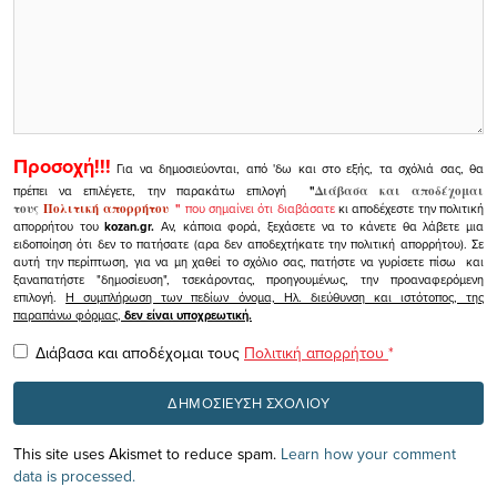
Προσοχή!!!
Για να δημοσιεύονται, από 'δω και στο εξής, τα σχόλιά σας, θα
πρέπει να επιλέγετε, την παρακάτω επιλογή
"
Διάβασα και αποδέχομαι
τους
Πολιτική απορρήτου
"
που σημαίνει ότι διαβάσατε
κι αποδέχεστε την πολιτική
απορρήτου του
kozan.gr.
Αν, κάποια φορά, ξεχάσετε να το κάνετε θα λάβετε μια
ειδοποίηση ότι δεν το πατήσατε (αρα δεν αποδεχτήκατε την πολιτική απορρήτου). Σε
αυτή την περίπτωση, για να μη χαθεί το σχόλιο σας, πατήστε να γυρίσετε πίσω και
ξαναπατήστε "δημοσίευση", τσεκάροντας, προηγουμένως, την προαναφερόμενη
επιλογή.
Η συμπλήρωση των πεδίων όνομα, Ηλ. διεύθυνση και ιστότοπος, της
παραπάνω φόρμας,
δεν είναι υποχρεωτική.
Διάβασα και αποδέχομαι τους
Πολιτική απορρήτου
*
This site uses Akismet to reduce spam.
Learn how your comment
data is processed.