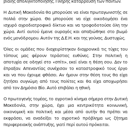
βίαιης απολιγνιτοποίησης. Πλήρης κατάρρευση των πάντων.
Η Δυτική Μακεδονία θα μπορούσε να είναι πρωταγωνιστής σε
πολλά στην χώρα. Θα μπορούσε να είχε οικοδομήσει ένα
ισχυρό αγροδιατροφικό δίκτυο και να τροφοδοτούσε όλη την
χώρα. Αντί αυτού έμεινε ουραγός και απαξιώθηκε στο βωμό
ενός μονόδρομου. Αυτόν της Δ.Ε.Η. και της γούνας. Δυστυχώς.
Όλες οι ομάδες που διαχειρίστηκαν διαχρονικά τις τύχες του
τόπους μας φέρουν τεράστιες ευθύνες. Στην πολιτική η
αποτυχία σε οδηγεί στο «σπίτι», εκεί είναι η θέση σου. Δεν το
έπραξαν. Απεναντίας συνέχισαν το καταστροφικό τους έργο
και να που έχουμε φθάσει. Αν ήμουν στην θέση τους θα είχα
ζητήσει συγνώμη από τους πολίτες και θα είχα αποχωρήσει
από τον Δημόσιο Βίο. Αυτό επιβάλει η ηθική.
Ο πρωτογενής τομέας, το αγροτικό κίνημα σήμερα στην Δυτική
Μακεδονία, στην χώρα, έχει μια κεντρικότητα κοινωνική,
οικονομική και πολιτική και μέσα από αυτήν θα πρέπει να
εκφράσει, να αναδείξει το αγροτικό πρόβλημα ως ζήτημα
περιφερειακής ανάπτυξης, γιατί περί αυτού πρόκειται.