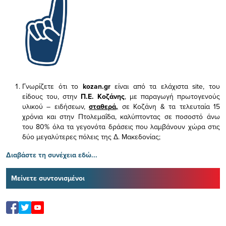
Γνωρίζετε ότι το
kozan.gr
είναι από τα ελάχιστα
site, του
είδους του,
στην
Π.Ε. Κοζάνης
, με παραγωγή πρωτογενούς
υλικού – ειδήσεων,
σταθερά,
σε Κοζάνη & τα τελευταία 15
χρόνια και στην Πτολεμαΐδα, καλύπτοντας σε ποσοστό άνω
του 80% όλα τα γεγονότα δράσεις που λαμβάνουν χώρα στις
δύο μεγαλύτερες πόλεις της Δ. Μακεδονίας;
Διαβάστε τη συνέχεια εδώ...
Μείνετε συντονισμένοι