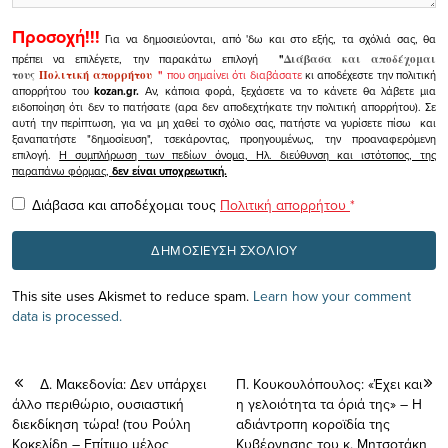
Προσοχή!!!
Για να δημοσιεύονται, από 'δω και στο εξής, τα σχόλιά σας, θα
πρέπει να επιλέγετε, την παρακάτω επιλογή
"
Διάβασα και αποδέχομαι
τους
Πολιτική απορρήτου
"
που σημαίνει ότι διαβάσατε
κι αποδέχεστε την πολιτική
απορρήτου του
kozan.gr.
Αν, κάποια φορά, ξεχάσετε να το κάνετε θα λάβετε μια
ειδοποίηση ότι δεν το πατήσατε (αρα δεν αποδεχτήκατε την πολιτική απορρήτου). Σε
αυτή την περίπτωση, για να μη χαθεί το σχόλιο σας, πατήστε να γυρίσετε πίσω και
ξαναπατήστε "δημοσίευση", τσεκάροντας, προηγουμένως, την προαναφερόμενη
επιλογή.
Η συμπλήρωση των πεδίων όνομα, Ηλ. διεύθυνση και ιστότοπος, της
παραπάνω φόρμας,
δεν είναι υποχρεωτική.
Διάβασα και αποδέχομαι τους
Πολιτική απορρήτου
*
This site uses Akismet to reduce spam.
Learn how your comment
data is processed.
Δ. Μακεδονία: Δεν υπάρχει
Π. Κουκουλόπουλος: «Έχει και
άλλο περιθώριο, ουσιαστική
η γελοιότητα τα όριά της» – Η
διεκδίκηση τώρα! (του Ρούλη
αδιάντροπη κοροϊδία της
Κοκελίδη – Επίτιμο μέλος
Κυβέρνησης του κ. Μητσοτάκη