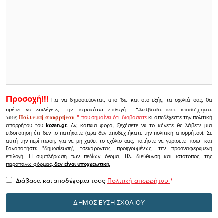
Προσοχή!!!
Για να δημοσιεύονται, από 'δω και στο εξής, τα σχόλιά σας, θα
πρέπει να επιλέγετε, την παρακάτω επιλογή
"
Διάβασα και αποδέχομαι
τους
Πολιτική απορρήτου
"
που σημαίνει ότι διαβάσατε
κι αποδέχεστε την πολιτική
απορρήτου του
kozan.gr.
Αν, κάποια φορά, ξεχάσετε να το κάνετε θα λάβετε μια
ειδοποίηση ότι δεν το πατήσατε (αρα δεν αποδεχτήκατε την πολιτική απορρήτου). Σε
αυτή την περίπτωση, για να μη χαθεί το σχόλιο σας, πατήστε να γυρίσετε πίσω και
ξαναπατήστε "δημοσίευση", τσεκάροντας, προηγουμένως, την προαναφερόμενη
επιλογή.
Η συμπλήρωση των πεδίων όνομα, Ηλ. διεύθυνση και ιστότοπος, της
παραπάνω φόρμας,
δεν είναι υποχρεωτική.
Διάβασα και αποδέχομαι τους
Πολιτική απορρήτου
*