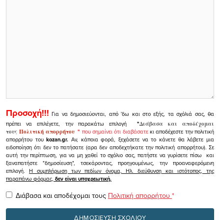
Προσοχή!!!
Για να δημοσιεύονται, από 'δω και στο εξής, τα σχόλιά σας, θα
πρέπει να επιλέγετε, την παρακάτω επιλογή
"
Διάβασα και αποδέχομαι
τους
Πολιτική απορρήτου
"
που σημαίνει ότι διαβάσατε
κι αποδέχεστε την πολιτική
απορρήτου του
kozan.gr.
Αν, κάποια φορά, ξεχάσετε να το κάνετε θα λάβετε μια
ειδοποίηση ότι δεν το πατήσατε (αρα δεν αποδεχτήκατε την πολιτική απορρήτου). Σε
αυτή την περίπτωση, για να μη χαθεί το σχόλιο σας, πατήστε να γυρίσετε πίσω και
ξαναπατήστε "δημοσίευση", τσεκάροντας, προηγουμένως, την προαναφερόμενη
επιλογή.
Η συμπλήρωση των πεδίων όνομα, Ηλ. διεύθυνση και ιστότοπος, της
παραπάνω φόρμας,
δεν είναι υποχρεωτική.
Διάβασα και αποδέχομαι τους
Πολιτική απορρήτου
*