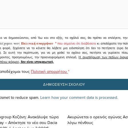
ια να δημοσιεύονται, από 'δω και στο εξής, τα σχόλιά σας, θα πρέπει να επιλέγετε, τ
δέχομαι τους
Πολιτική απορρήτου
"
που σημαίνει ότι διαβάσατε
κι αποδέχεστε την πολ
α φορά, ξεχάσετε να το κάνετε θα λάβετε μια ειδοποίηση ότι δεν το πατήσατε (αρα δ
υ). Σε αυτή την περίπτωση, για να μη χαθεί το σχόλιο σας, πατήστε να γυρίσετε πί
άροντας, προηγουμένως, την προαναφερόμενη επιλογή.
Η συμπλήρωση των πεδίων όνομα,
ραπάνω φόρμας,
δεν είναι υποχρεωτική.
 αποδέχομαι τους
Πολιτική απορρήτου
*
Akismet to reduce spam.
Learn how your comment data is processed.
togroup Κοζάνη: Ανακάλυψε τώρα
Ακυρώνεται ο ορεινός αγώνας Α
ay – Aπόκτησε το νέο σου Dacia
λόγω πένθους