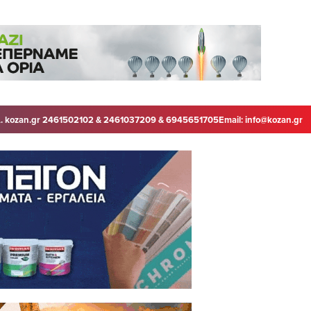
. kozan.gr 2461502102 & 2461037209 & 6945651705
Email:
info@kozan.gr