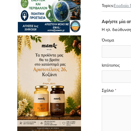
Topics:
Εορδαία 
Αφήστε μία α
Η ηλ. διεύθυνση
Όνομα
Ιστότοπος
Σχόλιο
*