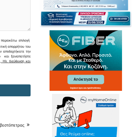
ην παρακάτω επιλογή
ιτική απορρήτου του
εν αποδεχτήκατε την
σω και ξαναπατήστε
 Ηλ. διεύθυνση και
σβεστόπετρας