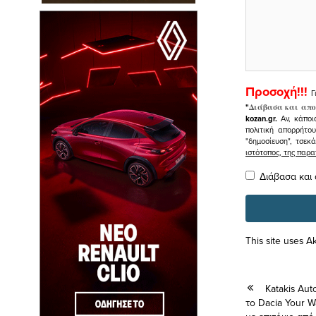
Προσοχή!!!
Γ
"
Διάβασα και απο
kozan.gr.
Αν, κάποι
πολιτική απορρήτο
"δημοσίευση", τσεκ
ιστότοπος, της πα
Διάβασα και
This site uses 
Katakis Au
το Dacia Your W