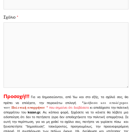
Σχόλιο
*
Προσοχή!!!
Για να δημοσιεύονται, από 'δω και στο εξής, τα σχόλιά σας, θα
πρέπει να επιλέγετε, την παρακάτω επιλογή
"
Διάβασα και αποδέχομαι
τους
Πολιτική απορρήτου
"
που σημαίνει ότι διαβάσατε
κι αποδέχεστε την πολιτική
απορρήτου του
kozan.gr.
Αν, κάποια φορά, ξεχάσετε να το κάνετε θα λάβετε μια
ειδοποίηση ότι δεν το πατήσατε (αρα δεν αποδεχτήκατε την πολιτική απορρήτου). Σε
αυτή την περίπτωση, για να μη χαθεί το σχόλιο σας, πατήστε να γυρίσετε πίσω και
ξαναπατήστε "δημοσίευση", τσεκάροντας, προηγουμένως, την προαναφερόμενη
επιλογή.
Η συμπλήρωση των πεδίων όνομα, Ηλ. διεύθυνση και ιστότοπος, της