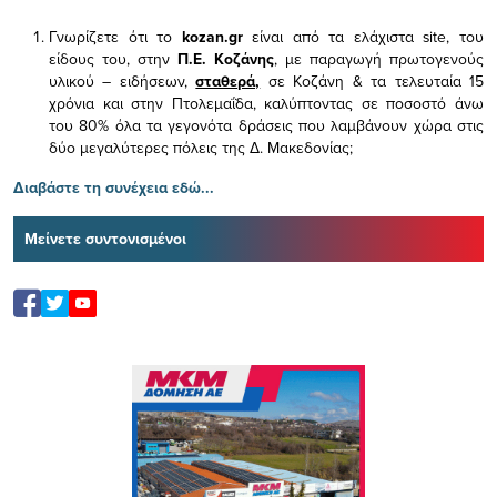
Γνωρίζετε ότι το
kozan.gr
είναι από τα ελάχιστα
site, του
είδους του,
στην
Π.Ε. Κοζάνης
, με παραγωγή πρωτογενούς
υλικού – ειδήσεων,
σταθερά,
σε Κοζάνη & τα τελευταία 15
χρόνια και στην Πτολεμαΐδα, καλύπτοντας σε ποσοστό άνω
του 80% όλα τα γεγονότα δράσεις που λαμβάνουν χώρα στις
δύο μεγαλύτερες πόλεις της Δ. Μακεδονίας;
Διαβάστε τη συνέχεια εδώ...
Μείνετε συντονισμένοι