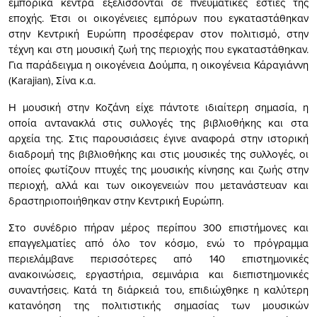
εμπορικά κέντρα εξελίσσονται σε πνευματικές εστίες της
εποχής. Έτσι οι οικογένειες εμπόρων που εγκαταστάθηκαν
στην Κεντρική Ευρώπη προσέφεραν στον πολιτισμό, στην
τέχνη και στη μουσική ζωή της περιοχής που εγκαταστάθηκαν.
Για παράδειγμα η οικογένεια Δούμπα, η οικογένεια Κάραγιάννη
(Karajian), Σίνα κ.α.
Η μουσική στην Κοζάνη είχε πάντοτε ιδιαίτερη σημασία, η
οποία αντανακλά στις συλλογές της βιβλιοθήκης και στα
αρχεία της. Στις παρουσιάσεις έγινε αναφορά στην ιστορική
διαδρομή της βιβλιοθήκης και στις μουσικές της συλλογές, οι
οποίες φωτίζουν πτυχές της μουσικής κίνησης και ζωής στην
περιοχή, αλλά και των οικογενειών που μετανάστευαν και
δραστηριοποιήθηκαν στην Κεντρική Ευρώπη.
Στο συνέδριο πήραν μέρος περίπου 300 επιστήμονες και
επαγγελματίες από όλο τον κόσμο, ενώ το πρόγραμμα
περιελάμβανε περισσότερες από 140 επιστημονικές
ανακοινώσεις, εργαστήρια, σεμινάρια και διεπιστημονικές
συναντήσεις. Κατά τη διάρκειά του, επιδιώχθηκε η καλύτερη
κατανόηση της πολιτιστικής σημασίας των μουσικών