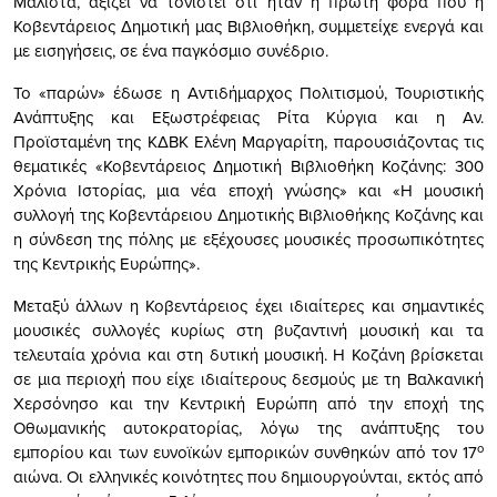
Μάλιστα, αξίζει να τονιστεί ότι ήταν η πρώτη φορά που η
Κοβεντάρειος Δημοτική μας Βιβλιοθήκη, συμμετείχε ενεργά και
με εισηγήσεις, σε ένα παγκόσμιο συνέδριο.
Το «παρών» έδωσε η Αντιδήμαρχος Πολιτισμού, Τουριστικής
Ανάπτυξης και Εξωστρέφειας Ρίτα Κύργια και η Αν.
Προϊσταμένη της ΚΔΒΚ Ελένη Μαργαρίτη, παρουσιάζοντας τις
θεματικές «Κοβεντάρειος Δημοτική Βιβλιοθήκη Κοζάνης: 300
Χρόνια Ιστορίας, μια νέα εποχή γνώσης» και «Η μουσική
συλλογή της Κοβεντάρειου Δημοτικής Βιβλιοθήκης Κοζάνης και
η σύνδεση της πόλης με εξέχουσες μουσικές προσωπικότητες
της Κεντρικής Ευρώπης».
Μεταξύ άλλων η Κοβεντάρειος έχει ιδιαίτερες και σημαντικές
μουσικές συλλογές κυρίως στη βυζαντινή μουσική και τα
τελευταία χρόνια και στη δυτική μουσική. Η Κοζάνη βρίσκεται
σε μια περιοχή που είχε ιδιαίτερους δεσμούς με τη Βαλκανική
Χερσόνησο και την Κεντρική Ευρώπη από την εποχή της
Οθωμανικής αυτοκρατορίας, λόγω της ανάπτυξης του
ο
εμπορίου και των ευνοϊκών εμπορικών συνθηκών από τον 17
αιώνα. Οι ελληνικές κοινότητες που δημιουργούνται, εκτός από