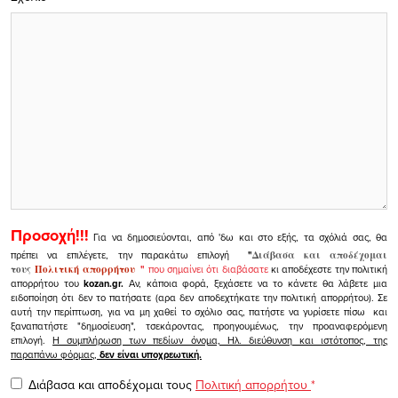
Προσοχή!!!
Για να δημοσιεύονται, από 'δω και στο εξής, τα σχόλιά σας, θα
πρέπει να επιλέγετε, την παρακάτω επιλογή
"
Διάβασα και αποδέχομαι
τους
Πολιτική απορρήτου
"
που σημαίνει ότι διαβάσατε
κι αποδέχεστε την πολιτική
απορρήτου του
kozan.gr.
Αν, κάποια φορά, ξεχάσετε να το κάνετε θα λάβετε μια
ειδοποίηση ότι δεν το πατήσατε (αρα δεν αποδεχτήκατε την πολιτική απορρήτου). Σε
αυτή την περίπτωση, για να μη χαθεί το σχόλιο σας, πατήστε να γυρίσετε πίσω και
ξαναπατήστε "δημοσίευση", τσεκάροντας, προηγουμένως, την προαναφερόμενη
επιλογή.
Η συμπλήρωση των πεδίων όνομα, Ηλ. διεύθυνση και ιστότοπος, της
παραπάνω φόρμας,
δεν είναι υποχρεωτική.
Διάβασα και αποδέχομαι τους
Πολιτική απορρήτου
*