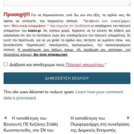
Προσοχή!!!
Για να δημοσιεύονται, από 'δω και στο εξής, τα σχόλιά σας, θα
πρέπει να επιλέγετε, την παρακάτω επιλογή
"
Διάβασα και αποδέχομαι
τους
Πολιτική απορρήτου
"
που σημαίνει ότι διαβάσατε
κι αποδέχεστε την πολιτική
απορρήτου του
kozan.gr.
Αν, κάποια φορά, ξεχάσετε να το κάνετε θα λάβετε μια
ειδοποίηση ότι δεν το πατήσατε (αρα δεν αποδεχτήκατε την πολιτική απορρήτου). Σε
αυτή την περίπτωση, για να μη χαθεί το σχόλιο σας, πατήστε να γυρίσετε πίσω και
ξαναπατήστε "δημοσίευση", τσεκάροντας, προηγουμένως, την προαναφερόμενη
επιλογή.
Η συμπλήρωση των πεδίων όνομα, Ηλ. διεύθυνση και ιστότοπος, της
παραπάνω φόρμας,
δεν είναι υποχρεωτική.
Διάβασα και αποδέχομαι τους
Πολιτική απορρήτου
*
This site uses Akismet to reduce spam.
Learn how your comment
data is processed.
Η τοποθέτηση του
Η τοποθέτηση του
Βουλευτή ΠΕ Κοζάνης Στάθη
Περιφερειάρχη στη συνεδρίαση
Κωνσταντινίδη, στο ΣΝ του
της Διαρκούς Επιτροπής