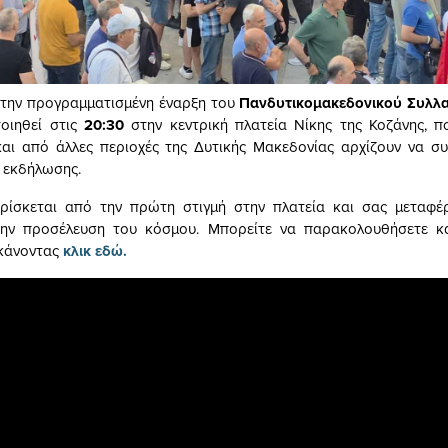
 την προγραμματισμένη έναρξη του
Πανδυτικομακεδονικού Συλλ
οιηθεί στις
20:30
στην κεντρική πλατεία Νίκης της Κοζάνης, π
αι από άλλες περιοχές της Δυτικής Μακεδονίας αρχίζουν να σ
 εκδήλωσης.
ίσκεται από την πρώτη στιγμή στην πλατεία και σας μεταφέρ
την προσέλευση του κόσμου. Mπορείτε να παρακολουθήσετε κ
 κάνοντας
κλικ εδώ.