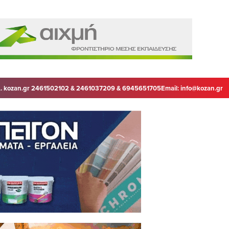
. kozan.gr 2461502102 & 2461037209 & 6945651705
Email:
info@kozan.gr