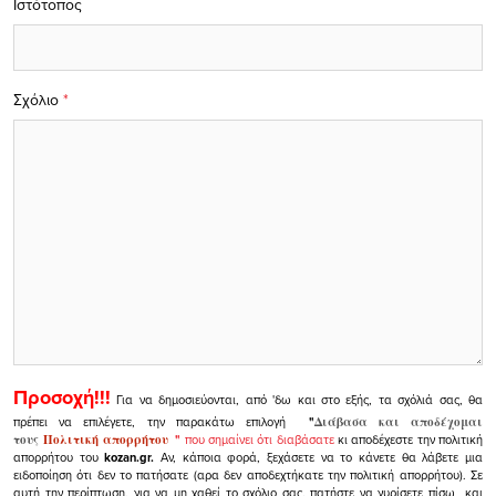
Ιστότοπος
Σχόλιο
*
Προσοχή!!!
Για να δημοσιεύονται, από 'δω και στο εξής, τα σχόλιά σας, θα
πρέπει να επιλέγετε, την παρακάτω επιλογή
"
Διάβασα και αποδέχομαι
τους
Πολιτική απορρήτου
"
που σημαίνει ότι διαβάσατε
κι αποδέχεστε την πολιτική
απορρήτου του
kozan.gr.
Αν, κάποια φορά, ξεχάσετε να το κάνετε θα λάβετε μια
ειδοποίηση ότι δεν το πατήσατε (αρα δεν αποδεχτήκατε την πολιτική απορρήτου). Σε
αυτή την περίπτωση, για να μη χαθεί το σχόλιο σας, πατήστε να γυρίσετε πίσω και