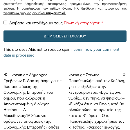
ξαναπατήστε "δημοσίευση", τσεκάροντας, προηγουμένως, την προαναφερόμενη
επιλογή.
Η συμπλήρωση των πεδίων όνομα, Ηλ. διεύθυνση και ιστότοπος, της
παραπάνω φόρμας,
δεν είναι υποχρεωτική.
Διάβασα και αποδέχομαι τους
Πολιτική απορρήτου
*
This site uses Akismet to reduce spam.
Learn how your comment
data is processed.
kozan.gr: Δήμαρχος
kozan.gr: Στέλιος
Γρεβενών Γ. Δασταμάνης για τις
Παπαθεμελής, από την Κοζάνη,
δύο αποφάσεις της
για τις εξελίξεις στην
Οικονομικής Επιτροπής του
κεντροαριστερά: «Εγώ έφυγα
δήμου, που ακύρωσε η
νωρίς… δεν πήγα να ψηφίσω!»-
Αποκεντρωμένη Διοίκηση
«Εικάζω ότι η κα Γεννηματά θα
Ηπείρου – Δ.
ολοκληρώσει το πρωτείο της
Μακεδονίας:”Μιλάμε για
και στο Β΄Γύρο» – Ο κ.
ομόφωνες αποφάσεις (της
Παπαθεμελής χαρακτήρισε τον
Οικονομικής Επιτροπής), οπότε
κ. Τσίπρα «σκεύος” εκλογής,