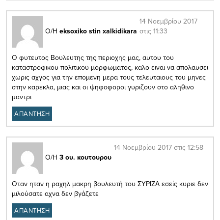
14 Νοεμβρίου 2017
στις 11:33
Ο/Η
eksoxiko stin xalkidikara
Ο φυτευτος Βουλευτης της περιοχης μας, αυτου του
καταστροφικου πολιτικου μορφωματος, καλο ειναι να απολαυσει
χωρις αχγος για την επομενη μερα τους τελευταιους του μηνες
στην καρεκλα, μιας και οι ψηφοφοροι γυριζουν στο αληθινο
μαντρι
ΑΠΑΝΤΗΣΗ
14 Νοεμβρίου 2017 στις 12:58
Ο/Η
3 ου. κουτουρου
Οταν ηταν η ραχηλ μακρη βουλευτή του ΣΥΡΙΖΑ εσείς κυριε δεν
μιλούσατε αχνα δεν βγάζετε
ΑΠΑΝΤΗΣΗ