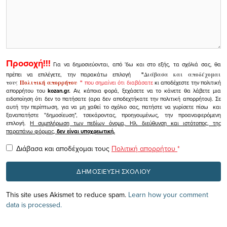
Προσοχή!!!
Για να δημοσιεύονται, από 'δω και στο εξής, τα σχόλιά σας, θα
πρέπει να επιλέγετε, την παρακάτω επιλογή
"
Διάβασα και αποδέχομαι
τους
Πολιτική απορρήτου
"
που σημαίνει ότι διαβάσατε
κι αποδέχεστε την πολιτική
απορρήτου του
kozan.gr.
Αν, κάποια φορά, ξεχάσετε να το κάνετε θα λάβετε μια
ειδοποίηση ότι δεν το πατήσατε (αρα δεν αποδεχτήκατε την πολιτική απορρήτου). Σε
αυτή την περίπτωση, για να μη χαθεί το σχόλιο σας, πατήστε να γυρίσετε πίσω και
ξαναπατήστε "δημοσίευση", τσεκάροντας, προηγουμένως, την προαναφερόμενη
επιλογή.
Η συμπλήρωση των πεδίων όνομα, Ηλ. διεύθυνση και ιστότοπος, της
παραπάνω φόρμας,
δεν είναι υποχρεωτική.
Διάβασα και αποδέχομαι τους
Πολιτική απορρήτου
*
This site uses Akismet to reduce spam.
Learn how your comment
data is processed.