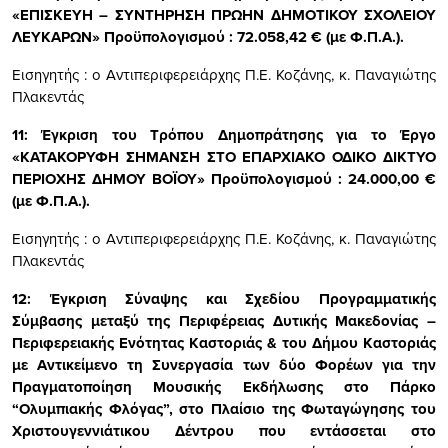
«
ΕΠΙΣΚΕΥΗ – ΣΥΝΤΗΡΗΣΗ ΠΡΩΗΝ ΔΗΜΟΤΙΚΟΥ ΣΧΟΛΕΙΟΥ
ΛΕΥΚΑΡΩΝ
» Προϋπολογισμού : 72.058,42 € (με Φ.Π.Α.).
Εισηγητής : ο Αντιπεριφερειάρχης Π.Ε. Κοζάνης, κ. Παναγιώτης
Πλακεντάς
11:
Έγκριση του Τρόπου Δημοπράτησης για το Έργο
«
ΚΑΤΑΚΟΡΥΦΗ ΣΗΜΑΝΣΗ ΣΤΟ ΕΠΑΡΧΙΑΚΟ ΟΔΙΚΟ ΔΙΚΤΥΟ
ΠΕΡΙΟΧΗΣ ΔΗΜΟΥ ΒΟΪΟΥ
» Προϋπολογισμού : 24.000,00 €
(με Φ.Π.Α.).
Εισηγητής : ο Αντιπεριφερειάρχης Π.Ε. Κοζάνης, κ. Παναγιώτης
Πλακεντάς
12:
Έγκριση Σύναψης και Σχεδίου Προγραμματικής
Σύμβασης μεταξύ της Περιφέρειας Δυτικής Μακεδονίας –
Περιφερειακής Ενότητας Καστοριάς & του Δήμου Καστοριάς
με Αντικείμενο τη Συνεργασία των δύο Φορέων
για την
Πραγματοποίηση Μουσικής Εκδήλωσης στο
Πάρκο
“Ολυμπιακής Φλόγας”,
στο Πλαίσιο της Φωταγώγησης του
Χριστουγεννιάτικου Δέντρου που εντάσσεται στο