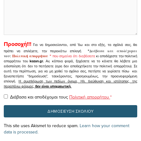
Προσοχή!!!
Για να δημοσιεύονται, από 'δω και στο εξής, τα σχόλιά σας, θα
πρέπει να επιλέγετε, την παρακάτω επιλογή
"
Διάβασα και αποδέχομαι
τους
Πολιτική απορρήτου
"
που σημαίνει ότι διαβάσατε
κι αποδέχεστε την πολιτική
απορρήτου του
kozan.gr.
Αν, κάποια φορά, ξεχάσετε να το κάνετε θα λάβετε μια
ειδοποίηση ότι δεν το πατήσατε (αρα δεν αποδεχτήκατε την πολιτική απορρήτου). Σε
αυτή την περίπτωση, για να μη χαθεί το σχόλιο σας, πατήστε να γυρίσετε πίσω και
ξαναπατήστε "δημοσίευση", τσεκάροντας, προηγουμένως, την προαναφερόμενη
επιλογή.
Η συμπλήρωση των πεδίων όνομα, Ηλ. διεύθυνση και ιστότοπος, της
παραπάνω φόρμας,
δεν είναι υποχρεωτική.
Διάβασα και αποδέχομαι τους
Πολιτική απορρήτου
*
This site uses Akismet to reduce spam.
Learn how your comment
data is processed.