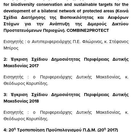
for
biodiversity
conservation
and
sustainable
targets
for
the
development
of
a bilateral network of protected areas (Κοινά
Σχέδια Διατήρησης της Βιοποικιλότητας και Αειφόρων
Στόχων για την Ανάπτυξη της Διμερούς Δικτύου
Προστατευόμενων Περιοχών). COMBINE2PROTECT
Εισηγητής : ο Αντιπεριφερειάρχης Π.Ε. Φλώρινας, κ. Στέφανος
Μπίρος
2:
Έγκριση Σχέδιου Δημοσιότητας Περιφέρειας Δυτικής
Μακεδονίας 2017
Εισηγητής : ο Περιφερειάρχης Δυτικής Μακεδονίας, κ.
Θεόδωρος Καρυπίδης.
3:
Έγκριση Σχέδιου Δημοσιότητας Περιφέρειας Δυτικής
Μακεδονίας 2018
Εισηγητής : ο Περιφερειάρχης Δυτικής Μακεδονίας, κ.
Θεόδωρος Καρυπίδης.
η
η
4:
20
Τροποποίηση Προϋπολογισμού Π.Δ.Μ. (20
2017)