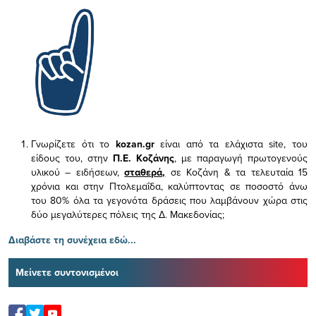
Γνωρίζετε ότι το
kozan.gr
είναι από τα ελάχιστα
site, του
είδους του,
στην
Π.Ε. Κοζάνης
, με παραγωγή πρωτογενούς
υλικού – ειδήσεων,
σταθερά,
σε Κοζάνη & τα τελευταία 15
χρόνια και στην Πτολεμαΐδα, καλύπτοντας σε ποσοστό άνω
του 80% όλα τα γεγονότα δράσεις που λαμβάνουν χώρα στις
δύο μεγαλύτερες πόλεις της Δ. Μακεδονίας;
Διαβάστε τη συνέχεια εδώ...
Μείνετε συντονισμένοι