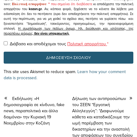
τους
Πολιτική απορρήτου
"
που σημαίνει ότι διαβάσατε
κι αποδέχεστε την πολιτική
απορρήτου του
kozan.gr.
Αν, κάποια φορά, ξεχάσετε να το κάνετε θα λάβετε μια
ειδοποίηση ότι δεν το πατήσατε (αρα δεν αποδεχτήκατε την πολιτική απορρήτου). Σε
αυτή την περίπτωση, για να μη χαθεί το σχόλιο σας, πατήστε να γυρίσετε πίσω και
ξαναπατήστε "δημοσίευση", τσεκάροντας, προηγουμένως, την προαναφερόμενη
επιλογή.
Η συμπλήρωση των πεδίων όνομα, Ηλ. διεύθυνση και ιστότοπος, της
παραπάνω φόρμας,
δεν είναι υποχρεωτική.
Διάβασα και αποδέχομαι τους
Πολιτική απορρήτου
*
This site uses Akismet to reduce spam.
Learn how your comment
data is processed.
Εκδήλωση: «Η
Δήλωση των αντιπροσώπων
δημοσιογραφία σε κίνδυνο, fake
του ΣΕΕΝ “Εργατική
news, παραπολιτικά και άλλα
Αλληλεγγύη”: “Διαφωνούμε
δαιμόνια» την Κυριακή 19
κάθετα και καταδικάζουμε την
Νοεμβρίου στην Κοζάνη
ωμή παρέμβαση των
δικαστηρίων και την αναστολή
των αποφάσεων του συνεδρίου