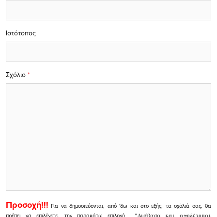
Ιστότοπος
Σχόλιο
*
Προσοχή!!!
Για να δημοσιεύονται, από 'δω και στο εξής, τα σχόλιά σας, θα
πρέπει να επιλέγετε, την παρακάτω επιλογή
"
Διάβασα και αποδέχομαι