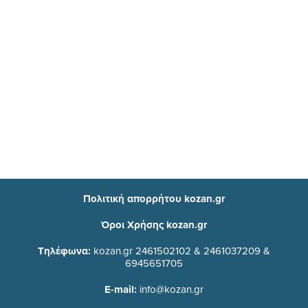
Πολιτική απορρήτου kozan.gr
Όροι Χρήσης kozan.gr
Τηλέφωνα:
kozan.gr 2461502102 & 2461037209 &
6945651705
E-mail:
info@kozan.gr