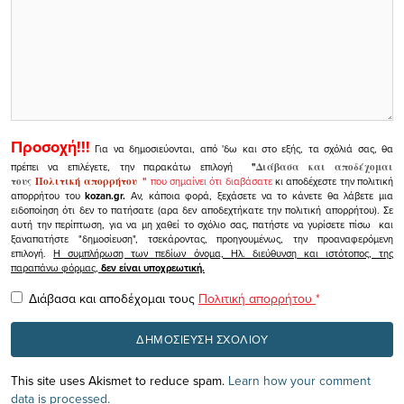
Προσοχή!!!
Για να δημοσιεύονται, από 'δω και στο εξής, τα σχόλιά σας, θα
πρέπει να επιλέγετε, την παρακάτω επιλογή
"
Διάβασα και αποδέχομαι
τους
Πολιτική απορρήτου
"
που σημαίνει ότι διαβάσατε
κι αποδέχεστε την πολιτική
απορρήτου του
kozan.gr.
Αν, κάποια φορά, ξεχάσετε να το κάνετε θα λάβετε μια
ειδοποίηση ότι δεν το πατήσατε (αρα δεν αποδεχτήκατε την πολιτική απορρήτου). Σε
αυτή την περίπτωση, για να μη χαθεί το σχόλιο σας, πατήστε να γυρίσετε πίσω και
ξαναπατήστε "δημοσίευση", τσεκάροντας, προηγουμένως, την προαναφερόμενη
επιλογή.
Η συμπλήρωση των πεδίων όνομα, Ηλ. διεύθυνση και ιστότοπος, της
παραπάνω φόρμας,
δεν είναι υποχρεωτική.
Διάβασα και αποδέχομαι τους
Πολιτική απορρήτου
*
This site uses Akismet to reduce spam.
Learn how your comment
data is processed.