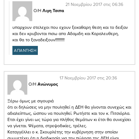
21 Νοεμβρίου 2017 στις 06:36
Ο/Η
Λιγη Τσιπα
υπαρχουν στελεχοι που εχουν ξεκαθαρη θεση και το δειξαν
και δεν κρυβονται πισω απο Αδαμιδη και Καραλευθερη,
και θα το ξαναδειξουν!!!!!!!!!!
ΑΠΑΝΤΗΣΗ
17 Νοεμβρίου 2017 στις 20:36
Ο/Η
Ανώνυμος
Ξέρω όμως με σιγουριά
ότι οι δηλώσεις να μην πουληθεί η ΔΕΗ θα γίνονται συνεχώς και
αδιαλείπτως, ώσπου να πουληθεί. Ρωτήστε και τον κ. Πιτσιόρλα.
Ετσι έχει γίνει ως τώρα για πλήθος θεμάτων κι έτσι θα συνεχίσει
να γίνεται. Ψέματα, στρεψοδικίες, τρέλες.
Καταγγέλλει ο κ. Σκουρλέτης την κυβέρνηση στην οποίαν
συμμετέχει ότι η διαδικασία για την πώληση της ΔΕΗ είναι