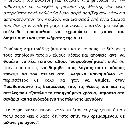
Η δήλωση του Βουλευτή Π.Ε Κοζάνης κ. Δημητριάδη ότι
«Η
πιθανότητα να πωληθεί η μονάδα της Μελίτης δεν είναι
απαραίτητα κακό καθώς θα λύσει σειρά προβλημάτων όπως η
μετεγκατάσταση της Αχλάδας και μια σειρά από άλλα θέματα
που δεν ήταν επιλογή μας»
, προφανώς αποτελεί μία ακόμα
απέλπιδα προσπάθεια να «χρυσώσει το χάπι» του
διαμελισμού και ξεπουλήματος της ΔΕΗ.
Ο κύριος Δημητριάδης (και όσοι κατά καιρούς με δηλώσεις
τους στηρίζουν τέτοιου είδους θέσεις και απόψεις)
αντί να
θυμάται να λέει τέτοιου είδους ¨ευφυολογήματα¨
, καλό θα
ήταν -πρωτίστως-
να θυμηθεί τους λόγους που ο κόσμος
επέλεξε να τον στείλει στο Ελληνικό Κοινοβούλιο
και
περισσότερο δε, καλό θα ήταν
να θυμίσει στον
Πρωθυπουργό τις δεσμεύσεις του, τις θέσεις του και τις
απειλές που εξαπέλυε τα προηγούμενα χρόνια, μπροστά στα
σενάρια και τα ενδεχόμενα της πώλησης μονάδων.
Ο κ. Δημητριάδης, επίσης, καλό θα ήταν να γνωρίζει αυτό που
πολύ σοφά λέει ο λαός, ότι
“στο σπίτι του κρεμασμένου, δε
μιλάνε για σχοινί”.