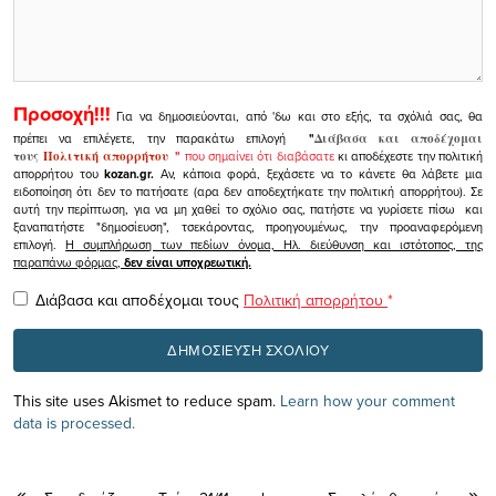
Προσοχή!!!
Για να δημοσιεύονται, από 'δω και στο εξής, τα σχόλιά σας, θα
πρέπει να επιλέγετε, την παρακάτω επιλογή
"
Διάβασα και αποδέχομαι
τους
Πολιτική απορρήτου
"
που σημαίνει ότι διαβάσατε
κι αποδέχεστε την πολιτική
απορρήτου του
kozan.gr.
Αν, κάποια φορά, ξεχάσετε να το κάνετε θα λάβετε μια
ειδοποίηση ότι δεν το πατήσατε (αρα δεν αποδεχτήκατε την πολιτική απορρήτου). Σε
αυτή την περίπτωση, για να μη χαθεί το σχόλιο σας, πατήστε να γυρίσετε πίσω και
ξαναπατήστε "δημοσίευση", τσεκάροντας, προηγουμένως, την προαναφερόμενη
επιλογή.
Η συμπλήρωση των πεδίων όνομα, Ηλ. διεύθυνση και ιστότοπος, της
παραπάνω φόρμας,
δεν είναι υποχρεωτική.
Διάβασα και αποδέχομαι τους
Πολιτική απορρήτου
*
This site uses Akismet to reduce spam.
Learn how your comment
data is processed.