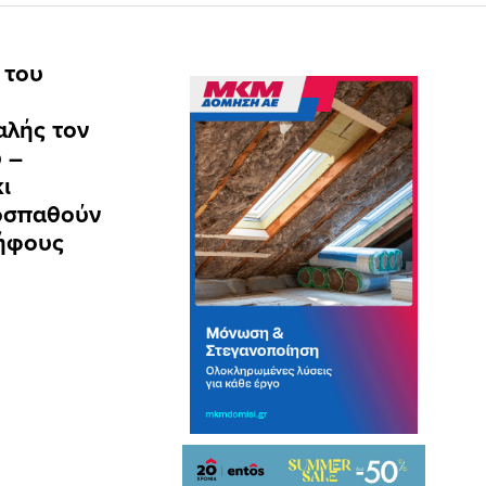
 του
λής τον
 –
ι
ροσπαθούν
ψήφους