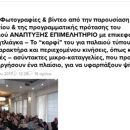
 Φωτογραφίες & βίντεο από την παρουσίαση
ίου & της προγραμματικής πρότασης του
ού ΑΝΑΠΤΥΞΗΣ ΕΠΙΜΕΛΗΤΗΡΙΟ με επικεφα
τλιάγκα – To “καρφί” του για παλαιού τύπου
 χαρακτήρα και περιεχομένου κινήσεις, όπως κ
ές – ασύντακτες μικρο-καταγγελίες, που π
υργήσουν ένα πλαίσιο, για να υφαρπάξουν 
ου 2017
12:28
16 σχόλια