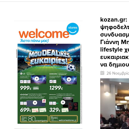
kozan.gr:
ψηφοδελτ
συνδυασμ
Γιάννη Μη
lifestyle
ευκαιριακ
να δημιο
26 Νοεμβρί