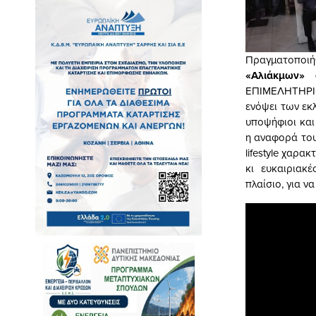
Πραγματοποιήθη
«Αλιάκμων»
ΕΠΙΜΕΛΗΤΗΡΙ
ενόψει των εκ
υποψήφιοι και
η αναφορά του 
lifestyle χαρα
κι ευκαιριακ
πλαίσιο, για ν