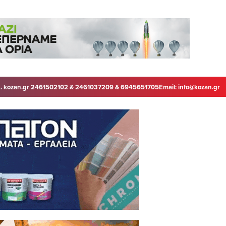
. kozan.gr 2461502102 & 2461037209 & 6945651705
Email:
info@kozan.gr