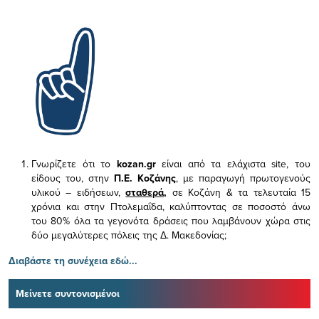
Γνωρίζετε ότι το
kozan.gr
είναι από τα ελάχιστα
site, του
είδους του,
στην
Π.Ε. Κοζάνης
, με παραγωγή πρωτογενούς
υλικού – ειδήσεων,
σταθερά,
σε Κοζάνη & τα τελευταία 15
χρόνια και στην Πτολεμαΐδα, καλύπτοντας σε ποσοστό άνω
του 80% όλα τα γεγονότα δράσεις που λαμβάνουν χώρα στις
δύο μεγαλύτερες πόλεις της Δ. Μακεδονίας;
Διαβάστε τη συνέχεια εδώ...
Μείνετε συντονισμένοι