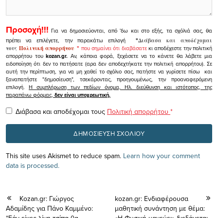
Προσοχή!!!
Για να δημοσιεύονται, από 'δω και στο εξής, τα σχόλιά σας, θα
πρέπει να επιλέγετε, την παρακάτω επιλογή
"
Διάβασα και αποδέχομαι
τους
Πολιτική απορρήτου
"
που σημαίνει ότι διαβάσατε
κι αποδέχεστε την πολιτική
απορρήτου του
kozan.gr.
Αν, κάποια φορά, ξεχάσετε να το κάνετε θα λάβετε μια
ειδοποίηση ότι δεν το πατήσατε (αρα δεν αποδεχτήκατε την πολιτική απορρήτου). Σε
αυτή την περίπτωση, για να μη χαθεί το σχόλιο σας, πατήστε να γυρίσετε πίσω και
ξαναπατήστε "δημοσίευση", τσεκάροντας, προηγουμένως, την προαναφερόμενη
επιλογή.
Η συμπλήρωση των πεδίων όνομα, Ηλ. διεύθυνση και ιστότοπος, της
παραπάνω φόρμας,
δεν είναι υποχρεωτική.
Διάβασα και αποδέχομαι τους
Πολιτική απορρήτου
*
This site uses Akismet to reduce spam.
Learn how your comment
data is processed.
Kozan.gr: Γιώργος
kozan.gr: Eνδιαφέρουσα
Αδαμίδης για Πάνο Καμμένο:
μαθητική συνάντηση με θέμα:
“Εάν είχες λίγη τσίπα θα
«Η Φυσική μαγεύει» διεξάγεται