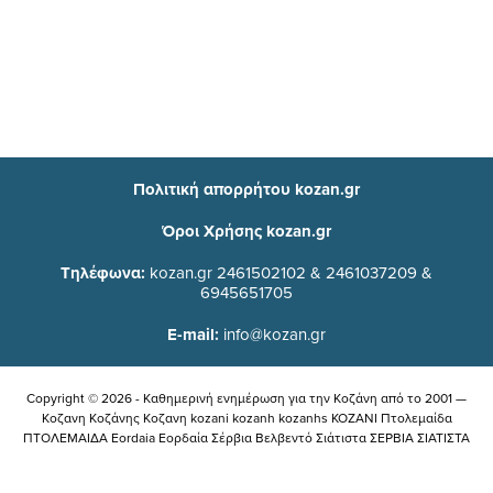
Πολιτική απορρήτου kozan.gr
Όροι Χρήσης kozan.gr
Τηλέφωνα:
kozan.gr 2461502102 & 2461037209 &
6945651705
E-mail:
info@kozan.gr
Copyright © 2026 - Καθημερινή ενημέρωση για την Kοζάνη από το 2001 —
Κοζανη Κοζάνης Κοζανη kozani kozanh kozanhs KOZANI Πτολεμαίδα
ΠΤΟΛΕΜΑΙΔΑ Eordaia Εορδαία Σέρβια Βελβεντό Σιάτιστα ΣΕΡΒΙΑ ΣΙΑΤΙΣΤΑ