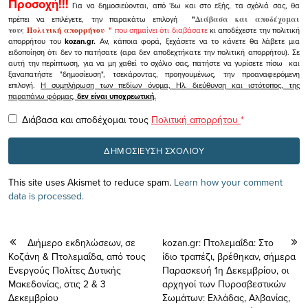
Προσοχή!!!
Για να δημοσιεύονται, από 'δω και στο εξής, τα σχόλιά σας, θα
πρέπει να επιλέγετε, την παρακάτω επιλογή
"
Διάβασα και αποδέχομαι
τους
Πολιτική απορρήτου
"
που σημαίνει ότι διαβάσατε
κι αποδέχεστε την πολιτική
απορρήτου του
kozan.gr.
Αν, κάποια φορά, ξεχάσετε να το κάνετε θα λάβετε μια
ειδοποίηση ότι δεν το πατήσατε (αρα δεν αποδεχτήκατε την πολιτική απορρήτου). Σε
αυτή την περίπτωση, για να μη χαθεί το σχόλιο σας, πατήστε να γυρίσετε πίσω και
ξαναπατήστε "δημοσίευση", τσεκάροντας, προηγουμένως, την προαναφερόμενη
επιλογή.
Η συμπλήρωση των πεδίων όνομα, Ηλ. διεύθυνση και ιστότοπος, της
παραπάνω φόρμας,
δεν είναι υποχρεωτική.
Διάβασα και αποδέχομαι τους
Πολιτική απορρήτου
*
This site uses Akismet to reduce spam.
Learn how your comment
data is processed.
Διήμερο εκδηλώσεων, σε
kozan.gr: Πτολεμαΐδα: Στο
Κοζάνη & Πτολεμαΐδα, από τους
ίδιο τραπέζι, βρέθηκαν, σήμερα
Ενεργούς Πολίτες Δυτικής
Παρασκευή 1η Δεκεμβρίου, οι
Μακεδονίας, στις 2 & 3
αρχηγοί των Πυροσβεστικών
Δεκεμβρίου
Σωμάτων: Ελλάδας, Αλβανίας,