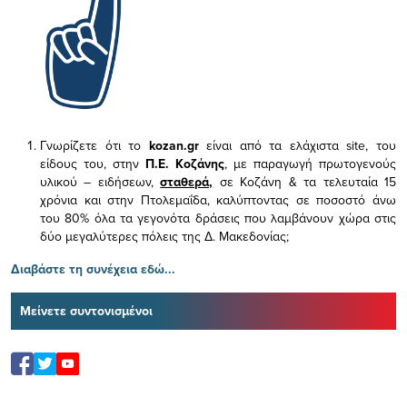
Γνωρίζετε ότι το
kozan.gr
είναι από τα ελάχιστα
site, του
είδους του,
στην
Π.Ε. Κοζάνης
, με παραγωγή πρωτογενούς
υλικού – ειδήσεων,
σταθερά,
σε Κοζάνη & τα τελευταία 15
χρόνια και στην Πτολεμαΐδα, καλύπτοντας σε ποσοστό άνω
του 80% όλα τα γεγονότα δράσεις που λαμβάνουν χώρα στις
δύο μεγαλύτερες πόλεις της Δ. Μακεδονίας;
Διαβάστε τη συνέχεια εδώ...
Μείνετε συντονισμένοι