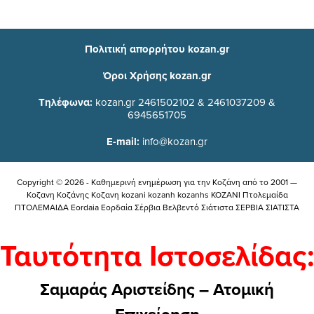
Πολιτική απορρήτου kozan.gr
Όροι Χρήσης kozan.gr
Τηλέφωνα:
kozan.gr 2461502102 & 2461037209 &
6945651705
E-mail:
info@kozan.gr
Copyright © 2026 - Καθημερινή ενημέρωση για την Kοζάνη από το 2001 —
Κοζανη Κοζάνης Κοζανη kozani kozanh kozanhs KOZANI Πτολεμαίδα
ΠΤΟΛΕΜΑΙΔΑ Eordaia Εορδαία Σέρβια Βελβεντό Σιάτιστα ΣΕΡΒΙΑ ΣΙΑΤΙΣΤΑ
Ταυτότητα Ιστοσελίδας:
Σαμαράς Αριστείδης – Ατομική