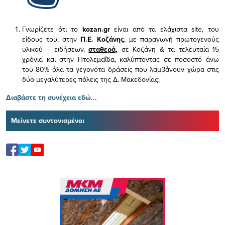
Γνωρίζετε ότι το
kozan.gr
είναι από τα ελάχιστα
site, του
είδους του,
στην
Π.Ε. Κοζάνης
, με παραγωγή πρωτογενούς
υλικού – ειδήσεων,
σταθερά,
σε Κοζάνη & τα τελευταία 15
χρόνια και στην Πτολεμαΐδα, καλύπτοντας σε ποσοστό άνω
του 80% όλα τα γεγονότα δράσεις που λαμβάνουν χώρα στις
δύο μεγαλύτερες πόλεις της Δ. Μακεδονίας;
Διαβάστε τη συνέχεια εδώ...
Μείνετε συντονισμένοι