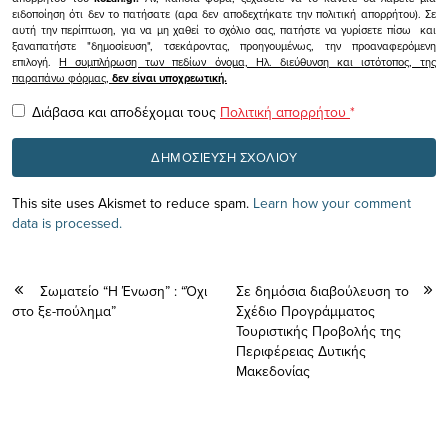
ειδοποίηση ότι δεν το πατήσατε (αρα δεν αποδεχτήκατε την πολιτική απορρήτου). Σε
αυτή την περίπτωση, για να μη χαθεί το σχόλιο σας, πατήστε να γυρίσετε πίσω και
ξαναπατήστε "δημοσίευση", τσεκάροντας, προηγουμένως, την προαναφερόμενη
επιλογή.
Η συμπλήρωση των πεδίων όνομα, Ηλ. διεύθυνση και ιστότοπος, της
παραπάνω φόρμας,
δεν είναι υποχρεωτική.
Διάβασα και αποδέχομαι τους
Πολιτική απορρήτου
*
This site uses Akismet to reduce spam.
Learn how your comment
data is processed.
Σωματείο “Η Ένωση” : “Όχι
Σε δημόσια διαβούλευση το
στο ξε-πούλημα”
Σχέδιο Προγράμματος
Τουριστικής Προβολής της
Περιφέρειας Δυτικής
Μακεδονίας