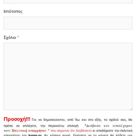
Ιστότοπος
Σχόλιο
*
Προσοχή!!!
Για να δημοσιεύονται, από 'δω και στο εξής, τα σχόλιά σας, θα
πρέπει να επιλέγετε, την παρακάτω επιλογή
"
Διάβασα και αποδέχομαι
τους
Πολιτική απορρήτου
"
που σημαίνει ότι διαβάσατε
κι αποδέχεστε την πολιτική
απορρήτου του
kozan.gr.
Αν, κάποια φορά, ξεχάσετε να το κάνετε θα λάβετε μια