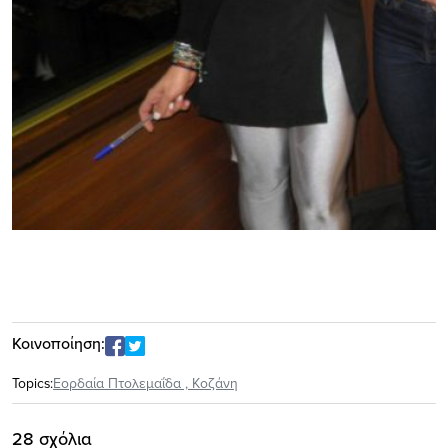
Κοινοποίηση:
Topics:
Εορδαία Πτολεμαΐδα
,
Κοζάνη
28 σχόλια