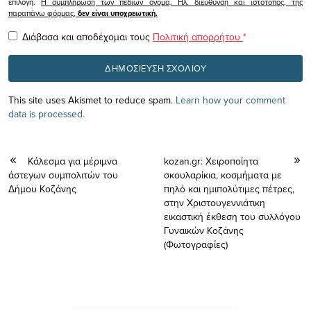
επιλογή.
Η συμπλήρωση των πεδίων όνομα, Ηλ. διεύθυνση και ιστότοπος, της
παραπάνω φόρμας,
δεν είναι υποχρεωτική.
Διάβασα και αποδέχομαι τους
Πολιτική απορρήτου
*
This site uses Akismet to reduce spam.
Learn how your comment
data is processed.
Κάλεσμα για μέριμνα
kozan.gr: Χειροποίητα
άστεγων συμπολιτών του
σκουλαρίκια, κοσμήματα με
Δήμου Κοζάνης
πηλό και ημιπολύτιμες πέτρες,
στην Χριστουγεννιάτικη
εικαστική έκθεση του συλλόγου
Γυναικών Κοζάνης
(Φωτογραφίες)