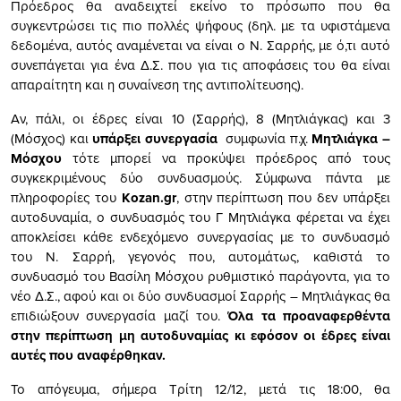
Πρόεδρος θα αναδειχτεί εκείνο το πρόσωπο που θα
συγκεντρώσει τις πιο πολλές ψήφους (δηλ. με τα υφιστάμενα
δεδομένα, αυτός αναμένεται να είναι ο Ν. Σαρρής, με ό,τι αυτό
συνεπάγεται για ένα Δ.Σ. που για τις αποφάσεις του θα είναι
απαραίτητη και η συναίνεση της αντιπολίτευσης).
Αν, πάλι, οι έδρες είναι 10 (Σαρρής), 8 (Μητλιάγκας) και 3
(Μόσχος) και
υπάρξει συνεργασία
συμφωνία π.χ.
Μητλιάγκα –
Μόσχου
τότε μπορεί να προκύψει πρόεδρος από τους
συγκεκριμένους δύο συνδυασμούς. Σύμφωνα πάντα με
πληροφορίες του
Kozan.gr
, στην περίπτωση που δεν υπάρξει
αυτοδυναμία, o συνδυασμός του Γ Μητλιάγκα φέρεται να έχει
αποκλείσει κάθε ενδεχόμενο συνεργασίας με το συνδυασμό
του Ν. Σαρρή, γεγονός που, αυτομάτως, καθιστά το
συνδυασμό του Βασίλη Μόσχου ρυθμιστικό παράγοντα, για το
νέο Δ.Σ., αφού και οι δύο συνδυασμοί Σαρρής – Μητλιάγκας θα
επιδιώξουν συνεργασία μαζί του.
Όλα τα προαναφερθέντα
στην περίπτωση μη αυτοδυναμίας κι εφόσον οι έδρες είναι
αυτές που αναφέρθηκαν.
Το απόγευμα, σήμερα Τρίτη 12/12, μετά τις 18:00, θα