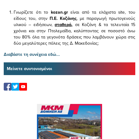
Γνωρίζετε ότι το
kozan.gr
είναι από τα ελάχιστα
site, του
είδους του,
στην
Π.Ε. Κοζάνης
, με παραγωγή πρωτογενούς
υλικού – ειδήσεων,
σταθερά,
σε Κοζάνη & τα τελευταία 15
χρόνια και στην Πτολεμαΐδα, καλύπτοντας σε ποσοστό άνω
του 80% όλα τα γεγονότα δράσεις που λαμβάνουν χώρα στις
δύο μεγαλύτερες πόλεις της Δ. Μακεδονίας;
Διαβάστε τη συνέχεια εδώ...
Μείνετε συντονισμένοι