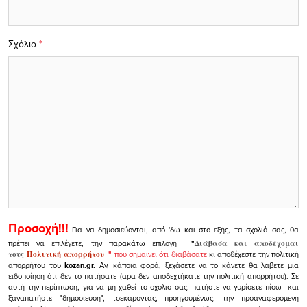
Σχόλιο
*
Προσοχή!!!
Για να δημοσιεύονται, από 'δω και στο εξής, τα σχόλιά σας, θα
πρέπει να επιλέγετε, την παρακάτω επιλογή
"
Διάβασα και αποδέχομαι
τους
Πολιτική απορρήτου
"
που σημαίνει ότι διαβάσατε
κι αποδέχεστε την πολιτική
απορρήτου του
kozan.gr.
Αν, κάποια φορά, ξεχάσετε να το κάνετε θα λάβετε μια
ειδοποίηση ότι δεν το πατήσατε (αρα δεν αποδεχτήκατε την πολιτική απορρήτου). Σε
αυτή την περίπτωση, για να μη χαθεί το σχόλιο σας, πατήστε να γυρίσετε πίσω και
ξαναπατήστε "δημοσίευση", τσεκάροντας, προηγουμένως, την προαναφερόμενη