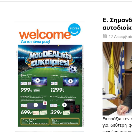
E. Σημανδ
αυτοδιοίκ
12 Δεκεμβρί
Εκφράζω την έ
για δεύτερη 
ενημέρωσης κα