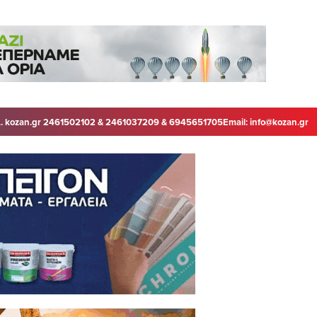
. kozan.gr 2461502102 & 2461037209 & 6945651705
Email:
info@kozan.gr