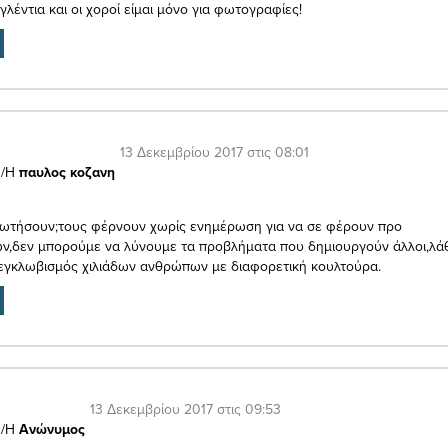
γλέντια και οι χοροί είμαι μόνο για φωτογραφίες!
13 Δεκεμβρίου 2017 στις 08:01
/Η
παυλος κοζανη
 ρωτήσουν;τους φέρνουν χωρίς ενημέρωση για να σε φέρουν προ
ν,δεν μπορούμε να λύνουμε τα προβλήματα που δημιουργούν άλλοι,λά
εγκλωβισμός χιλιάδων ανθρώπων με διαφορετική κουλτούρα.
13 Δεκεμβρίου 2017 στις 09:53
/Η
Ανώνυμος