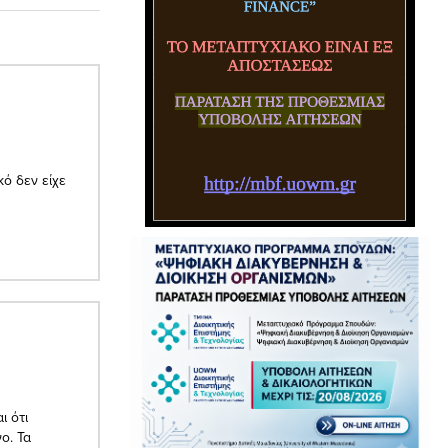
κό δεν είχε
ι ότι
ο. Τα