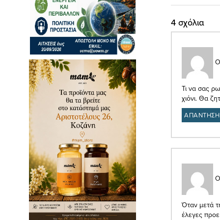
4 σχόλια
Ο
Τι να σας ρ
χιόνι. Θα ζ
ΑΠΑΝΤΗΣΗ
Ο
Όταν μετά τ
έλεγες προε