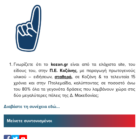
Γνωρίζετε ότι το
kozan.gr
είναι από τα ελάχιστα
site, του
είδους του,
στην
Π.Ε. Κοζάνης
, με παραγωγή πρωτογενούς
υλικού – ειδήσεων,
σταθερά,
σε Κοζάνη & τα τελευταία 15
χρόνια και στην Πτολεμαΐδα, καλύπτοντας σε ποσοστό άνω
του 80% όλα τα γεγονότα δράσεις που λαμβάνουν χώρα στις
δύο μεγαλύτερες πόλεις της Δ. Μακεδονίας;
Διαβάστε τη συνέχεια εδώ...
Μείνετε συντονισμένοι