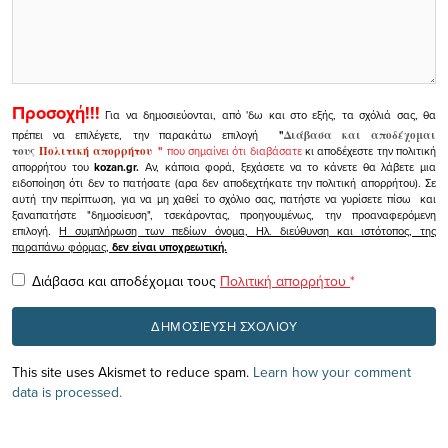
Προσοχή!!!
Για να δημοσιεύονται, από 'δω και στο εξής, τα σχόλιά σας, θα
πρέπει να επιλέγετε, την παρακάτω επιλογή
"
Διάβασα και αποδέχομαι
τους
Πολιτική απορρήτου
"
που σημαίνει ότι διαβάσατε
κι αποδέχεστε την πολιτική
απορρήτου του
kozan.gr.
Αν, κάποια φορά, ξεχάσετε να το κάνετε θα λάβετε μια
ειδοποίηση ότι δεν το πατήσατε (αρα δεν αποδεχτήκατε την πολιτική απορρήτου). Σε
αυτή την περίπτωση, για να μη χαθεί το σχόλιο σας, πατήστε να γυρίσετε πίσω και
ξαναπατήστε "δημοσίευση", τσεκάροντας, προηγουμένως, την προαναφερόμενη
επιλογή.
Η συμπλήρωση των πεδίων όνομα, Ηλ. διεύθυνση και ιστότοπος, της
παραπάνω φόρμας,
δεν είναι υποχρεωτική.
Διάβασα και αποδέχομαι τους
Πολιτική απορρήτου
*
This site uses Akismet to reduce spam.
Learn how your comment
data is processed.