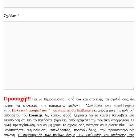
Σχόλιο
*
Προσοχή!!!
Για να δημοσιεύονται, από 'δω και στο εξής, τα σχόλιά σας, θα
πρέπει να επιλέγετε, την παρακάτω επιλογή
"
Διάβασα και αποδέχομαι
τους
Πολιτική απορρήτου
"
που σημαίνει ότι διαβάσατε
κι αποδέχεστε την πολιτική
απορρήτου του
kozan.gr.
Αν, κάποια φορά, ξεχάσετε να το κάνετε θα λάβετε μια
ειδοποίηση ότι δεν το πατήσατε (αρα δεν αποδεχτήκατε την πολιτική απορρήτου). Σε
αυτή την περίπτωση, για να μη χαθεί το σχόλιο σας, πατήστε να γυρίσετε πίσω και
ξαναπατήστε "δημοσίευση", τσεκάροντας, προηγουμένως, την προαναφερόμενη
επιλογή.
Η συμπλήρωση των πεδίων όνομα, Ηλ. διεύθυνση και ιστότοπος, της