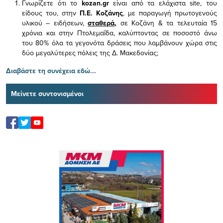
Γνωρίζετε ότι το
kozan.gr
είναι από τα ελάχιστα
site, του
είδους του,
στην
Π.Ε. Κοζάνης
, με παραγωγή πρωτογενούς
υλικού – ειδήσεων,
σταθερά,
σε Κοζάνη & τα τελευταία 15
χρόνια και στην Πτολεμαΐδα, καλύπτοντας σε ποσοστό άνω
του 80% όλα τα γεγονότα δράσεις που λαμβάνουν χώρα στις
δύο μεγαλύτερες πόλεις της Δ. Μακεδονίας;
Διαβάστε τη συνέχεια εδώ...
Μείνετε συντονισμένοι