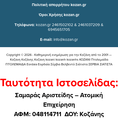
Πολιτική απορρήτου kozan.gr
Όροι Χρήσης kozan.gr
Τηλέφωνα:
kozan.gr 2461502102 & 2461037209 &
6945651705
E-mail:
info@kozan.gr
Copyright © 2026 - Καθημερινή ενημέρωση για την Kοζάνη από το 2001 —
Κοζανη Κοζάνης Κοζανη kozani kozanh kozanhs KOZANI Πτολεμαίδα
ΠΤΟΛΕΜΑΙΔΑ Eordaia Εορδαία Σέρβια Βελβεντό Σιάτιστα ΣΕΡΒΙΑ ΣΙΑΤΙΣΤΑ
Ταυτότητα Ιστοσελίδας:
Σαμαράς Αριστείδης – Ατομική
Επιχείρηση
ΑΦΜ: 048114711 ΔΟΥ: Kοζάνης