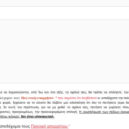
ια να δημοσιεύονται, από 'δω και στο εξής, τα σχόλιά σας, θα πρέπει να επιλέγετε, τ
δέχομαι τους
Πολιτική απορρήτου
"
που σημαίνει ότι διαβάσατε
κι αποδέχεστε την πολ
α φορά, ξεχάσετε να το κάνετε θα λάβετε μια ειδοποίηση ότι δεν το πατήσατε (αρα δ
υ). Σε αυτή την περίπτωση, για να μη χαθεί το σχόλιο σας, πατήστε να γυρίσετε πί
άροντας, προηγουμένως, την προαναφερόμενη επιλογή.
Η συμπλήρωση των πεδίων όνομα,
ραπάνω φόρμας,
δεν είναι υποχρεωτική.
 αποδέχομαι τους
Πολιτική απορρήτου
*