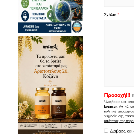
Σχόλιο
*
Προσοχή!!!
Γ
"
Διάβασα και απο
kozan.gr.
Αν, κάποι
πολιτική απορρήτο
"δημοσίευση", τσεκ
ιστότοπος, της πα
Διάβασα και