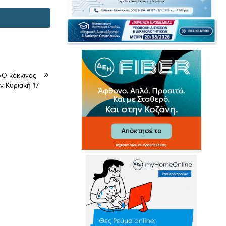
«Ο κόκκινος
ν Κυριακή 17