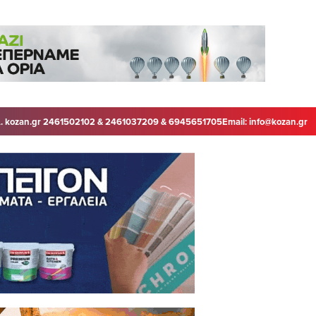
. kozan.gr 2461502102 & 2461037209 & 6945651705
Email:
info@kozan.gr