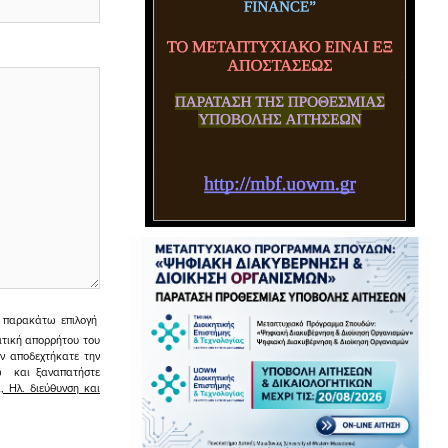
ην παρακάτω επιλογή
ιτική απορρήτου του
εν αποδεχτήκατε την
σω και ξαναπατήστε
 Ηλ. διεύθυνση και