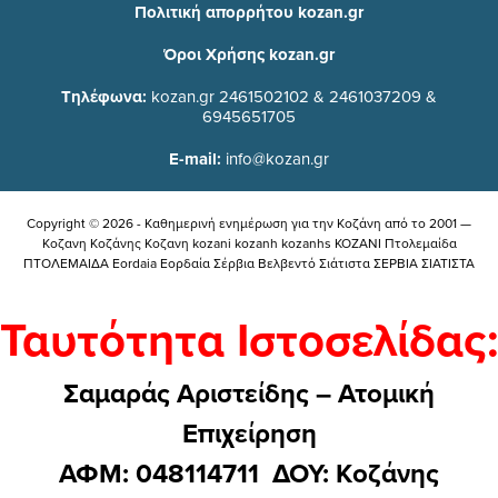
Πολιτική απορρήτου kozan.gr
Όροι Χρήσης kozan.gr
Τηλέφωνα:
kozan.gr 2461502102 & 2461037209 &
6945651705
E-mail:
info@kozan.gr
Copyright © 2026 - Καθημερινή ενημέρωση για την Kοζάνη από το 2001 —
Κοζανη Κοζάνης Κοζανη kozani kozanh kozanhs KOZANI Πτολεμαίδα
ΠΤΟΛΕΜΑΙΔΑ Eordaia Εορδαία Σέρβια Βελβεντό Σιάτιστα ΣΕΡΒΙΑ ΣΙΑΤΙΣΤΑ
Ταυτότητα Ιστοσελίδας:
Σαμαράς Αριστείδης – Ατομική
Επιχείρηση
ΑΦΜ: 048114711 ΔΟΥ: Kοζάνης