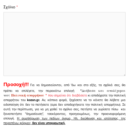
Σχόλιο
*
Προσοχή!!!
Για να δημοσιεύονται, από 'δω και στο εξής, τα σχόλιά σας, θα
πρέπει να επιλέγετε, την παρακάτω επιλογή
"
Διάβασα και αποδέχομαι
τους
Πολιτική απορρήτου
"
που σημαίνει ότι διαβάσατε
κι αποδέχεστε την πολιτική
απορρήτου του
kozan.gr.
Αν, κάποια φορά, ξεχάσετε να το κάνετε θα λάβετε μια
ειδοποίηση ότι δεν το πατήσατε (αρα δεν αποδεχτήκατε την πολιτική απορρήτου). Σε
αυτή την περίπτωση, για να μη χαθεί το σχόλιο σας, πατήστε να γυρίσετε πίσω και
ξαναπατήστε "δημοσίευση", τσεκάροντας, προηγουμένως, την προαναφερόμενη
επιλογή.
Η συμπλήρωση των πεδίων όνομα, Ηλ. διεύθυνση και ιστότοπος, της
παραπάνω φόρμας,
δεν είναι υποχρεωτική.