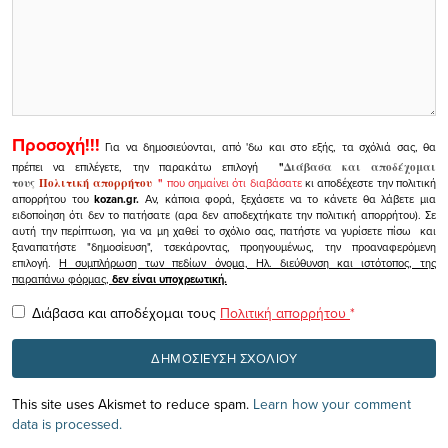
Προσοχή!!!
Για να δημοσιεύονται, από 'δω και στο εξής, τα σχόλιά σας, θα
πρέπει να επιλέγετε, την παρακάτω επιλογή
"
Διάβασα και αποδέχομαι
τους
Πολιτική απορρήτου
"
που σημαίνει ότι διαβάσατε
κι αποδέχεστε την πολιτική
απορρήτου του
kozan.gr.
Αν, κάποια φορά, ξεχάσετε να το κάνετε θα λάβετε μια
ειδοποίηση ότι δεν το πατήσατε (αρα δεν αποδεχτήκατε την πολιτική απορρήτου). Σε
αυτή την περίπτωση, για να μη χαθεί το σχόλιο σας, πατήστε να γυρίσετε πίσω και
ξαναπατήστε "δημοσίευση", τσεκάροντας, προηγουμένως, την προαναφερόμενη
επιλογή.
Η συμπλήρωση των πεδίων όνομα, Ηλ. διεύθυνση και ιστότοπος, της
παραπάνω φόρμας,
δεν είναι υποχρεωτική.
Διάβασα και αποδέχομαι τους
Πολιτική απορρήτου
*
This site uses Akismet to reduce spam.
Learn how your comment
data is processed.