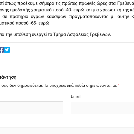
ατί όπως προέκυψε σήμερα τις πρώτες πρωινές ώρες στα Γρεβεν
νης ημεδαπής χρηματικό ποσό -40- ευρώ και μία
χρεωστική της κ
ε σε πρατήριο υγρών καυσίμων πραγματοποιώντας μ΄ αυτήν -
ματικού ποσού -65- ευρώ.
ια την υπόθεση ενεργεί το Τμήμα Ασφάλειας Γρεβενών.
πάντηση
 σας δεν δημοσιεύεται.
Τα υποχρεωτικά πεδία σημειώνονται με
*
Email