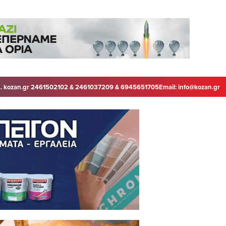
. kozan.gr 2461502102 & 2461037209 & 6945651705
Email:
info@kozan.gr