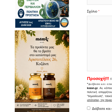
Σχόλιο
*
Προσοχή!!!
Γ
"
Διάβασα και απο
kozan.gr.
Αν, κάποι
πολιτική απορρήτο
"δημοσίευση", τσεκ
ιστότοπος, της πα
Διάβασα και