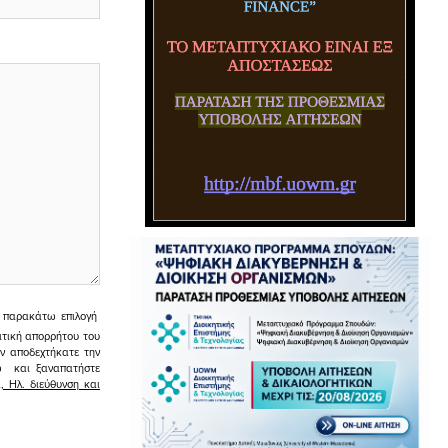
ην παρακάτω επιλογή
ιτική απορρήτου του
εν αποδεχτήκατε την
σω και ξαναπατήστε
 Ηλ. διεύθυνση και