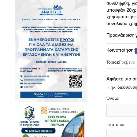
συνελήφθη, γι
μπουφάν 28χρο
χρησιμοποίησ
συνολικού χρη
Προανάκριση γ
Κοινοποίηση:
Topics:
Γρεβενά
Αφήστε μία α
Η ηλ. διεύθυνση
Όνομα
Ιστότοπος