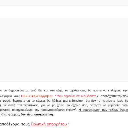
ια να δημοσιεύονται, από 'δω και στο εξής, τα σχόλιά σας, θα πρέπει να επιλέγετε, τ
δέχομαι τους
Πολιτική απορρήτου
"
που σημαίνει ότι διαβάσατε
κι αποδέχεστε την πολ
α φορά, ξεχάσετε να το κάνετε θα λάβετε μια ειδοποίηση ότι δεν το πατήσατε (αρα δ
υ). Σε αυτή την περίπτωση, για να μη χαθεί το σχόλιο σας, πατήστε να γυρίσετε πί
άροντας, προηγουμένως, την προαναφερόμενη επιλογή.
Η συμπλήρωση των πεδίων όνομα,
ραπάνω φόρμας,
δεν είναι υποχρεωτική.
 αποδέχομαι τους
Πολιτική απορρήτου
*