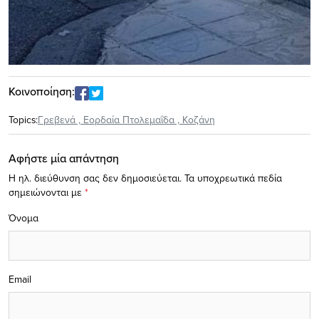
Κοινοποίηση:
Topics:
Γρεβενά
,
Εορδαία Πτολεμαΐδα
,
Κοζάνη
Αφήστε μία απάντηση
Η ηλ. διεύθυνση σας δεν δημοσιεύεται.
Τα υποχρεωτικά πεδία
σημειώνονται με
*
Όνομα
Email