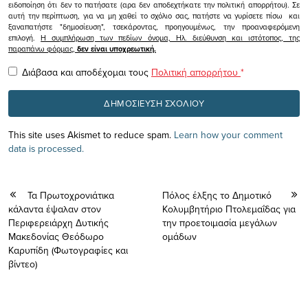
ειδοποίηση ότι δεν το πατήσατε (αρα δεν αποδεχτήκατε την πολιτική απορρήτου). Σε
αυτή την περίπτωση, για να μη χαθεί το σχόλιο σας, πατήστε να γυρίσετε πίσω και
ξαναπατήστε "δημοσίευση", τσεκάροντας, προηγουμένως, την προαναφερόμενη
επιλογή.
Η συμπλήρωση των πεδίων όνομα, Ηλ. διεύθυνση και ιστότοπος, της
παραπάνω φόρμας,
δεν είναι υποχρεωτική.
Διάβασα και αποδέχομαι τους
Πολιτική απορρήτου
*
This site uses Akismet to reduce spam.
Learn how your comment
data is processed.
Τα Πρωτοχρονιάτικα
Πόλος έλξης το Δημοτικό
κάλαντα έψαλαν στον
Κολυμβητήριο Πτολεμαΐδας για
Περιφερειάρχη Δυτικής
την προετοιμασία μεγάλων
Μακεδονίας Θεόδωρο
ομάδων
Καρυπίδη (Φωτογραφίες και
βίντεο)