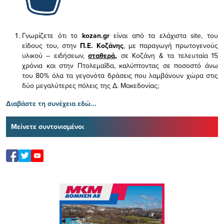
Γνωρίζετε ότι το
kozan.gr
είναι από τα ελάχιστα
site, του
είδους του,
στην
Π.Ε. Κοζάνης
, με παραγωγή πρωτογενούς
υλικού – ειδήσεων,
σταθερά,
σε Κοζάνη & τα τελευταία 15
χρόνια και στην Πτολεμαΐδα, καλύπτοντας σε ποσοστό άνω
του 80% όλα τα γεγονότα δράσεις που λαμβάνουν χώρα στις
δύο μεγαλύτερες πόλεις της Δ. Μακεδονίας;
Διαβάστε τη συνέχεια εδώ...
Μείνετε συντονισμένοι