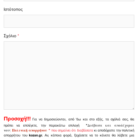
Ιστότοπος
Σχόλιο
*
Προσοχή!!!
Για να δημοσιεύονται, από 'δω και στο εξής, τα σχόλιά σας, θα
πρέπει να επιλέγετε, την παρακάτω επιλογή
"
Διάβασα και αποδέχομαι
τους
Πολιτική απορρήτου
"
που σημαίνει ότι διαβάσατε
κι αποδέχεστε την πολιτική
απορρήτου του
kozan.gr.
Αν, κάποια φορά, ξεχάσετε να το κάνετε θα λάβετε μια