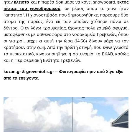
ήταν
κλειστό
και η παρέα δοκίμασε να κάνει snowboard,
εκτός
πίστας του χιονοδρoμικoύ
,
σε μέρος όπου το χιόνι ήταν
“απάτητο”. Η χιονοστιβάδα που δημιουργήθηκε, παρέσυρε δύο
άτομα της παρέας, ένα εκ των οποίων χτύπησε πάνω σε
δέντρο. Ο εν λόγω τραυματίας, έχοντας πολύ χαμηλό σφυγμό,
μεταφέρθηκε με ασθενοφόρο στο νοσοκομείο Γρεβενών, όπου
οι γιατροί, μέχρι κι αυτή την ώρα (14:56) δίνουν μάχη να τον
κρατήσουν στην ζωή. Από την πρώτη στιγμή, που έγινε γνωστό
το περιστατικό, κινητοποιηθηκε η αστυνομία, το ΕΚΑΒ, καθώς
και η Περιφερειακή Ενότητα Γρεβενών.
kozan.gr & greveniotis.gr – Φωτογραφία πριν από λίγο έξω
από τα επείγοντα